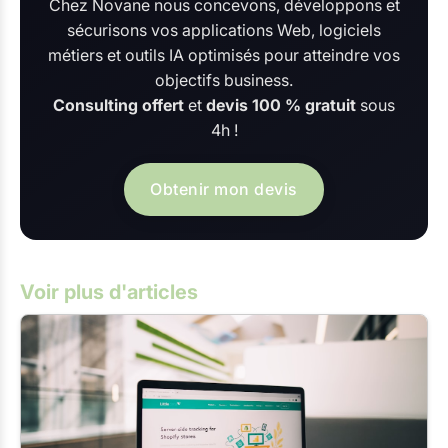
Chez Novane nous concevons, développons et
sécurisons vos applications Web, logiciels
métiers et outils IA optimisés pour atteindre vos
objectifs business.
Consulting offert
et
devis 100 % gratuit
sous
4h !
Obtenir mon devis
Voir plus d'articles