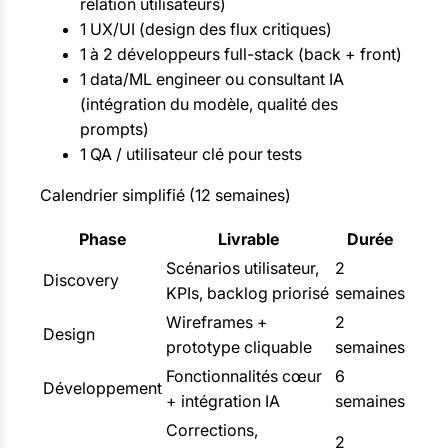
relation utilisateurs)
1 UX/UI (design des flux critiques)
1 à 2 développeurs full-stack (back + front)
1 data/ML engineer ou consultant IA
(intégration du modèle, qualité des
prompts)
1 QA / utilisateur clé pour tests
Calendrier simplifié (12 semaines)
Phase
Livrable
Durée
Scénarios utilisateur,
2
Discovery
KPIs, backlog priorisé
semaines
Wireframes +
2
Design
prototype cliquable
semaines
Fonctionnalités cœur
6
Développement
+ intégration IA
semaines
Corrections,
2