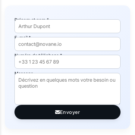
Prénom et nom *
E-mail *
Numéro de téléphone *
Message
Envoyer