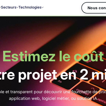
Secteurs
Technologies
Nous con
Estimez le coût
tre projet en 2 m
le et transparent pour découvrir une fourchette de prix 
application web, logiciel métier, ou solution IA