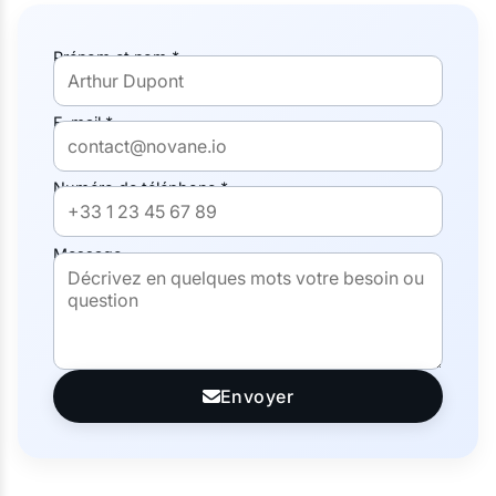
Prénom et nom *
E-mail *
Numéro de téléphone *
Message
Envoyer