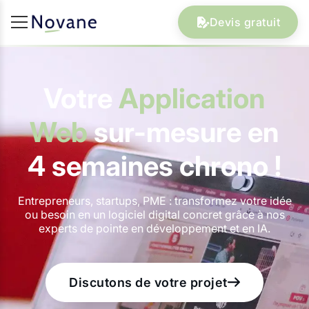
Devis gratuit
Votre
Application
Web
sur-mesure en
4 semaines chrono !
Entrepreneurs, startups, PME : transformez votre idée
ou besoin en un logiciel digital concret grâce à nos
experts de pointe en développement et en IA.
Discutons de votre projet