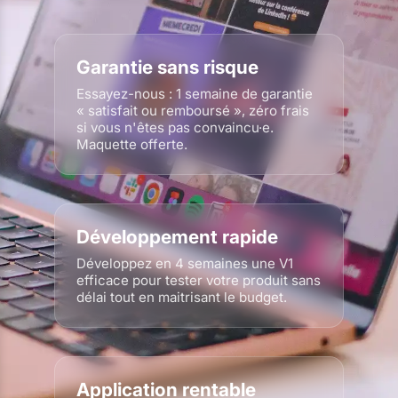
Garantie sans risque
Essayez-nous : 1 semaine de garantie
« satisfait ou remboursé », zéro frais
si vous n'êtes pas convaincu·e.
Maquette offerte.
Développement rapide
Développez en 4 semaines une V1
efficace pour tester votre produit sans
délai tout en maitrisant le budget.
Application rentable