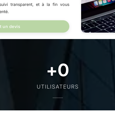
uivi transparent, et à la fin vous
enté.
t un devis
+
0
UTILISATEURS