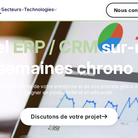
Secteurs
Technologies
Nous con
el
ERP / CRM
sur-
semaines chrono 
nez le contrôle de votre entreprise et de vos process grâce
gagner en productivité et en efficacité.
Discutons de votre projet