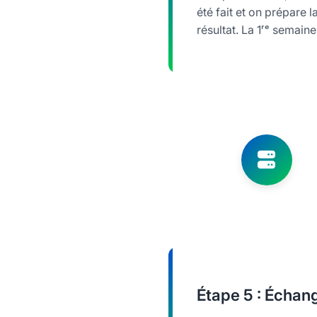
été fait et on prépare 
résultat. La 1ʳᵉ semain
Étape
5 : Échan