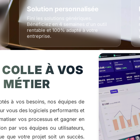
Solution personnalisée
Fini les solutions génériques.
Bénéficiez en 4 semaines d'un outil
rentable et 100% adapté à votre
entreprise.
I COLLE À VOS
 MÉTIER
aptés à vos besoins, nos équipes de
ur vous des logiciels performants et
omatiser vos processus et gagner en
tion par vos équipes ou utilisateurs,
 que votre projet soit un succès.