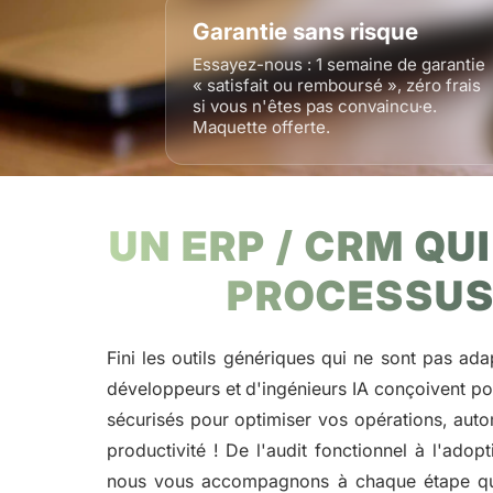
Garantie sans risque
Essayez-nous : 1 semaine de garantie
« satisfait ou remboursé », zéro frais
si vous n'êtes pas convaincu·e.
Maquette offerte.
UN ERP / CRM QU
PROCESSUS
Fini les outils génériques qui ne sont pas ad
développeurs et d'ingénieurs IA conçoivent po
sécurisés pour optimiser vos opérations, aut
productivité ! De l'audit fonctionnel à l'adop
nous vous accompagnons à chaque étape que