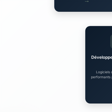
→
Développe
Logiciels 
performants 