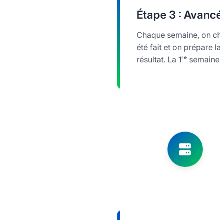
Étape
3 : Avanc
Chaque semaine, on cho
été fait et on prépare 
résultat. La 1ʳᵉ semain