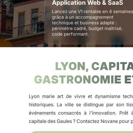
Application Web & SaaS
Lancez une V1 rentable en 4 semaine
grâce à un accompagnement
technique et business adapté :
périmètre cadré, budget maîtrisé,
code performant.
LYON, CAPIT
GASTRONOMIE ET
Lyon marie art de vivre et dynamisme tech
historiques. La ville se distingue par son ti
événements consacrés à l'innovation. Prêt 
capitale des Gaules ? Contactez Novane pour pa