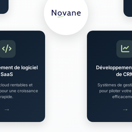
ment de logiciel
Développement
SaaS
de CR
cloud rentables et
Systèmes de gesti
pour une croissance
pour piloter votre
rapide.
efficacem
→
→