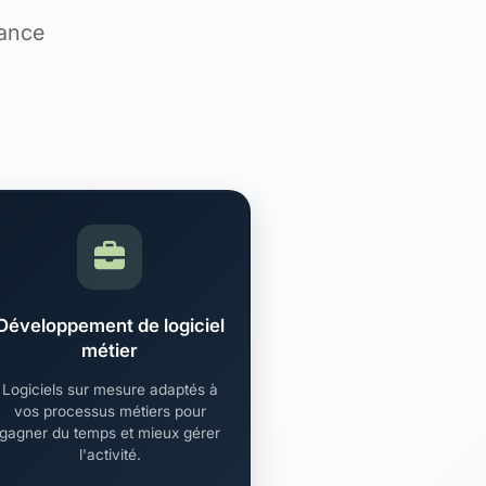
sance
Développement de logiciel
métier
Logiciels sur mesure adaptés à
vos processus métiers pour
gagner du temps et mieux gérer
l'activité.