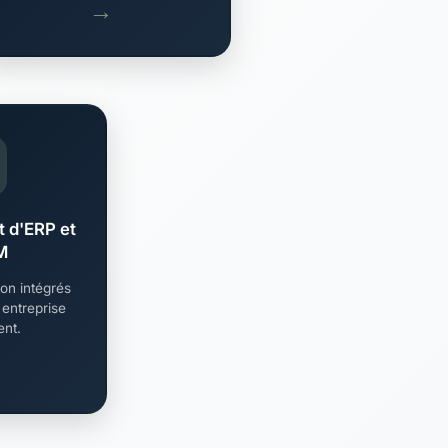
→
 d'ERP et
M
on intégrés
 entreprise
ent.