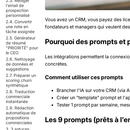
2.3. Rédiger
l'email de
prospection
personnalisé
Vous avez un CRM, vous payez des licenc
2.4. Convertir
fondateurs et managers qui veulent des
une note en
tâche assignée
2.5. Générateur
Pourquoi des prompts et 
de résumé
"PRIORITÉ" pour
le CEO
Les intégrations permettent la connexio
2.6. Nettoyage
concrètes.
de données et
suggestions
2.7. Préparer un
Comment utiliser ces prompts
scoring churn
synthétique
Brancher l'IA sur votre CRM (via A
2.8. Traduction
commerciale
Créer un "template" prompt et l'
instantanée
Tester 1 prompt par semaine, mes
2.9. Rédaction
automatique de
propositions
Les 9 prompts (prêts à l'e
commerciales
3. 3 astuces