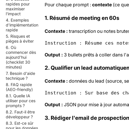
rapides pour
Pour chaque prompt :
contexte
(ce que
maximiser
l'impact
1. Résumé de meeting en 60s
4. Exemples
d'implémentation
rapide
Contexte :
transcription ou notes brute
5. Risques et
pièges à éviter
Instruction : Résume ces note
6. Où
commencer dès
Output :
3 bullets prêts à coller dans l'a
aujourd'hui
(checklist 30
minutes)
2. Qualifier un lead automatiqu
7. Besoin d'aide
technique ?
Contexte :
données du lead (source, seg
8. FAQ rapide
(AEO-friendly)
Instruction : Sur base des ch
8.1. Quelle IA
utiliser pour ces
Output :
JSON pour mise à jour automa
prompts ?
8.2. Faut-il être
développeur ?
3. Rédiger l'email de prospectio
8.3. Est-ce sûr
pour les données