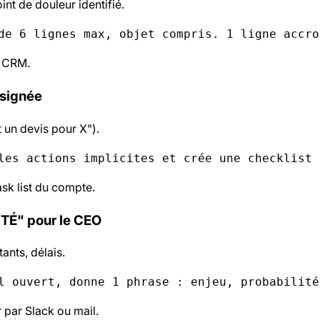
int de douleur identifié.
de 6 lignes max, objet compris. 1 ligne accro
e CRM.
ssignée
t un devis pour X").
les actions implicites et crée une checklist 
sk list du compte.
ITÉ" pour le CEO
ants, délais.
l ouvert, donne 1 phrase : enjeu, probabilité
par Slack ou mail.