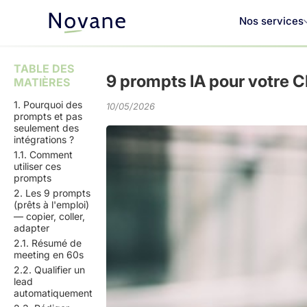
Nos services
TABLE DES
9 prompts IA pour votre C
MATIÈRES
1. Pourquoi des
10/05/2026
prompts et pas
seulement des
intégrations ?
1.1. Comment
utiliser ces
prompts
2. Les 9 prompts
(prêts à l'emploi)
— copier, coller,
adapter
2.1. Résumé de
meeting en 60s
2.2. Qualifier un
lead
automatiquement