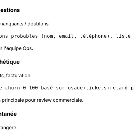
estions
 manquants / doublons.
ons probables (nom, email, téléphone), liste 
r l'équipe Ops.
thétique
ts, facturation.
e churn 0-100 basé sur usage+tickets+retard p
 principale pour review commerciale.
ntanée
rangère.