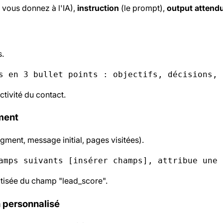
 vous donnez à l'IA),
instruction
(le prompt),
output attend
s.
s en 3 bullet points : objectifs, décisions, 
ctivité du contact.
ement
ment, message initial, pages visitées).
amps suivants [insérer champs], attribue une 
tisée du champ "lead_score".
n personnalisé