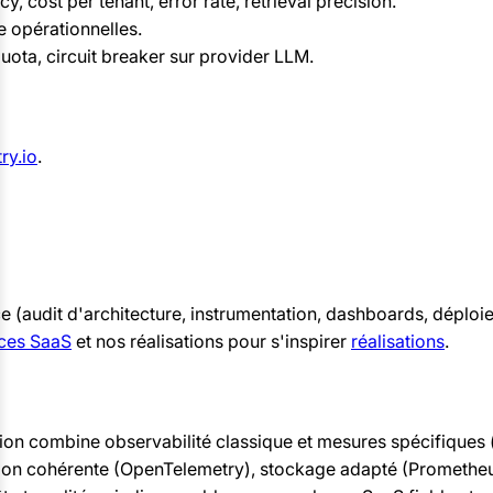
, cost per tenant, error rate, retrieval precision.
e opérationnelles.
quota, circuit breaker sur provider LLM.
ry.io
.
 (audit d'architecture, instrumentation, dashboards, déploi
ices SaaS
et nos réalisations pour s'inspirer
réalisations
.
n combine observabilité classique et mesures spécifiques (t
ion cohérente (OpenTelemetry), stockage adapté (Prometheus 