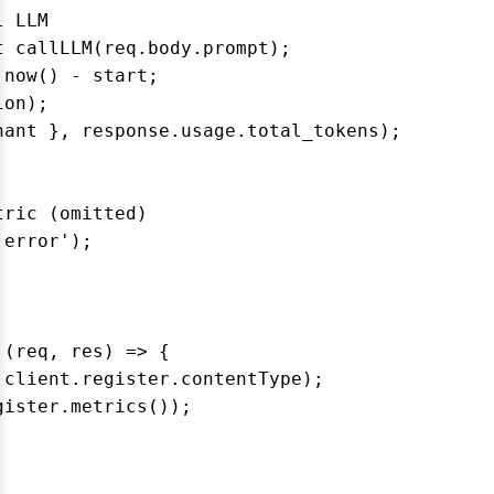
 LLM

 callLLM(req.body.prompt);

now() - start;

on);

ant }, response.usage.total_tokens);

ric (omitted)

error');

(req, res) => {

client.register.contentType);

ister.metrics());
