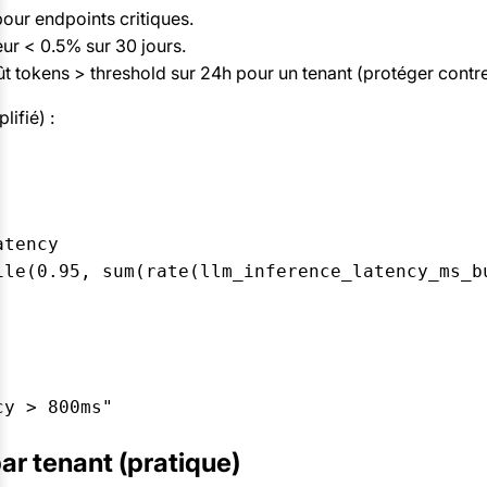
our endpoints critiques.
eur < 0.5% sur 30 jours.
ût tokens > threshold sur 24h pour un tenant (protéger contr
ifié) :
tency

ile(0.95, sum(rate(llm_inference_latency_ms_bu
cy > 800ms"
ar tenant (pratique)