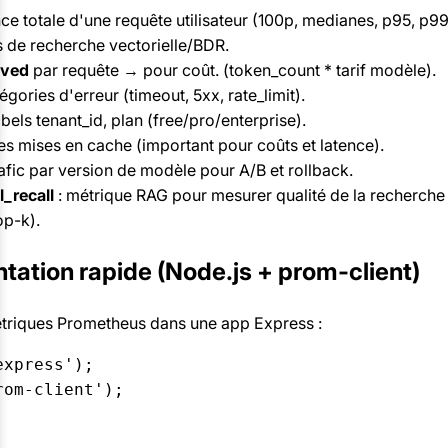
nce totale d'une requête utilisateur (100p, medianes, p95, p99
 de recherche vectorielle/BDR.
ived
par requête → pour coût. (token_count * tarif modèle).
égories d'erreur (timeout, 5xx, rate_limit).
bels tenant_id, plan (free/pro/enterprise).
s mises en cache (important pour coûts et latence).
rafic par version de modèle pour A/B et rollback.
l_recall
: métrique RAG pour mesurer qualité de la recherche v
op-k).
tation rapide (Node.js + prom-client)
triques Prometheus dans une app Express :
xpress');

om-client');
