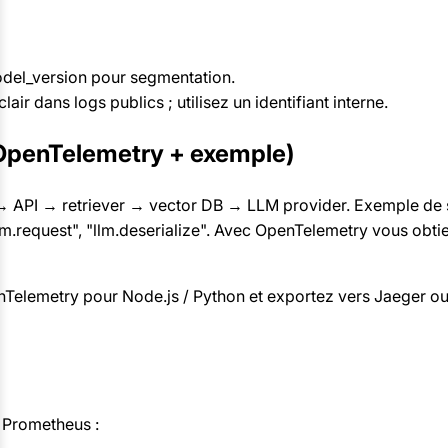
model_version pour segmentation.
air dans logs publics ; utilisez un identifiant interne.
 (OpenTelemetry + exemple)
 → API → retriever → vector DB → LLM provider. Exemple de s
lm.request", "llm.deserialize". Avec OpenTelemetry vous obtie
nTelemetry pour Node.js / Python et exportez vers Jaeger o
s Prometheus :