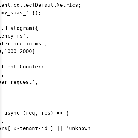
ent.collectDefaultMetrics;

my_saas_' });

.Histogram({

ency_ms',

ference in ms',

,1000,2000]

lient.Counter({

,

er request',

 async (req, res) => {

;

rs['x-tenant-id'] || 'unknown';
