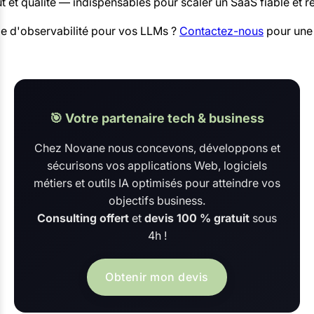
ût et qualité — indispensables pour scaler un SaaS fiable et r
pe d'observabilité pour vos LLMs ?
Contactez-nous
pour une 
🎯 Votre partenaire tech & business
Chez Novane nous concevons, développons et
sécurisons vos applications Web, logiciels
métiers et outils IA optimisés pour atteindre vos
objectifs business.
Consulting offert
et
devis 100 % gratuit
sous
4h !
Obtenir mon devis