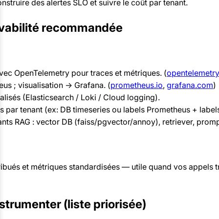
struire des alertes SLO et suivre le coût par tenant.
ervabilité recommandée
avec OpenTelemetry pour traces et métriques. (
opentelemetry
s ; visualisation -> Grafana. (
prometheus.io
,
grafana.com
)
lisés (Elasticsearch / Loki / Cloud logging).
par tenant (ex: DB timeseries ou labels Prometheus + labels
ts RAG : vector DB (faiss/pgvector/annoy), retriever, promp
bués et métriques standardisées — utile quand vos appels tr
strumenter (liste priorisée)