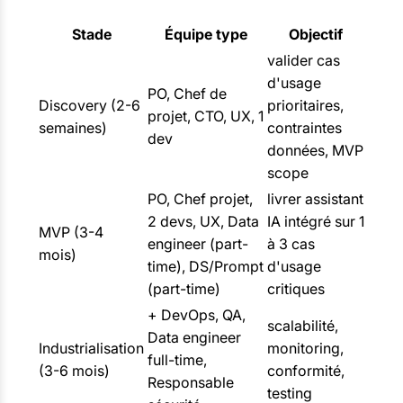
Stade
Équipe type
Objectif
valider cas
d'usage
PO, Chef de
Discovery (2-6
prioritaires,
projet, CTO, UX, 1
semaines)
contraintes
dev
données, MVP
scope
PO, Chef projet,
livrer assistant
2 devs, UX, Data
IA intégré sur 1
MVP (3-4
engineer (part-
à 3 cas
mois)
time), DS/Prompt
d'usage
(part-time)
critiques
+ DevOps, QA,
scalabilité,
Data engineer
Industrialisation
monitoring,
full-time,
(3-6 mois)
conformité,
Responsable
testing