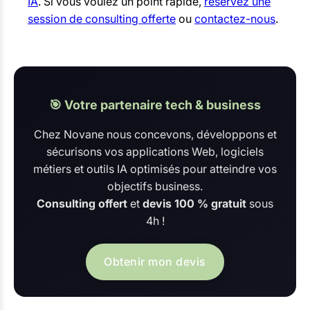
IA
. Si vous voulez un point rapide,
réservez une
session de consulting offerte
ou
contactez-nous
.
🎯 Votre partenaire tech & business
Chez Novane nous concevons, développons et
sécurisons vos applications Web, logiciels
métiers et outils IA optimisés pour atteindre vos
objectifs business.
Consulting offert
et
devis 100 % gratuit
sous
4h !
Obtenir mon devis