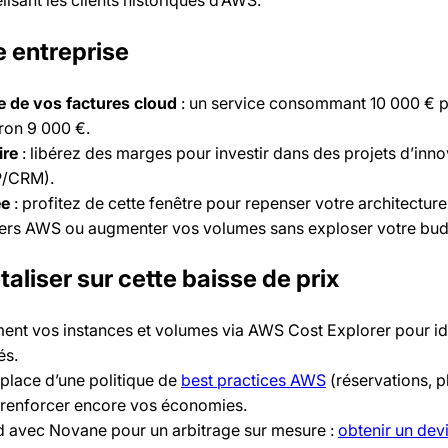
e entreprise
e de vos factures cloud
: un service consommant 10 000 € p
ron 9 000 €.
ire
: libérez des marges pour investir dans des projets d’inno
P/CRM).
ée
: profitez de cette fenêtre pour repenser votre architecture
vers AWS ou augmenter vos volumes sans exploser votre bud
aliser sur cette baisse de prix
nt vos instances et volumes via AWS Cost Explorer pour iden
és.
place d’une politique de
best practices AWS
(réservations, p
e renforcer encore vos économies.
ud avec Novane pour un arbitrage sur mesure :
obtenir un dev