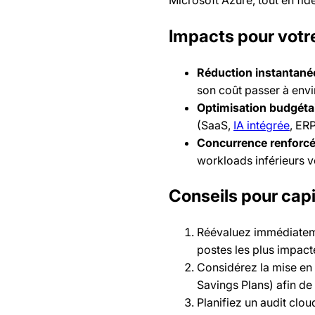
Impacts pour votr
Réduction instantané
son coût passer à envi
Optimisation budgéta
(SaaS,
IA intégrée
, ER
Concurrence renforc
workloads inférieurs 
Conseils pour capit
Réévaluez immédiateme
postes les plus impact
Considérez la mise en 
Savings Plans) afin d
Planifiez un audit clo