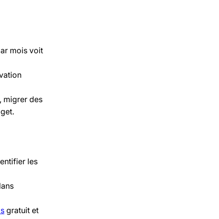
ar mois voit
vation
, migrer des
get.
tifier les
lans
is
gratuit et