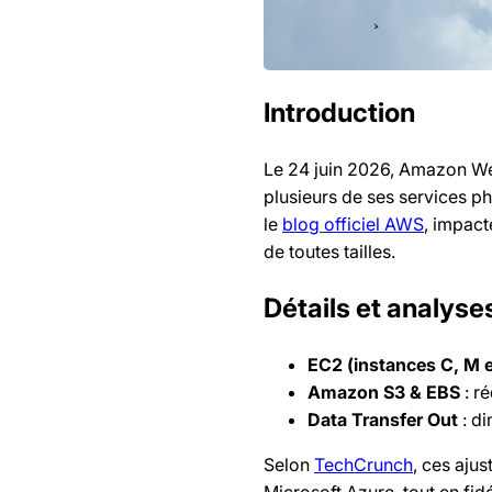
Introduction
Le 24 juin 2026, Amazon W
plusieurs de ses services ph
le
blog officiel AWS
, impact
de toutes tailles.
Détails et analyse
EC2 (instances C, M e
Amazon S3 & EBS
: r
Data Transfer Out
: di
Selon
TechCrunch
, ces aju
Microsoft Azure, tout en fidé