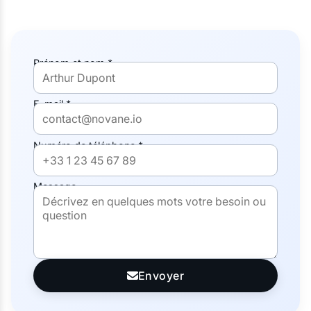
Prénom et nom *
E-mail *
Numéro de téléphone *
Message
Envoyer