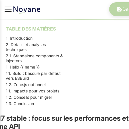
De
TABLE DES MATIÈRES
1. Introduction
2. Détails et analyses
techniques
2.1. Standalone components &
injectors
1. Hello {{ name }}
1.1. Build : bascule par défaut
vers ESBuild
1.2. Zone.js optionnel
1.1. Impacts pour vos projets
1.2. Conseils pour migrer
1.3. Conclusion
7 stable : focus sur les performances et
ne API