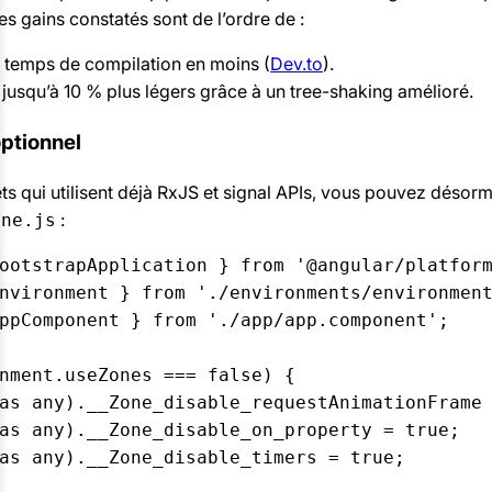
es gains constatés sont de l’ordre de :
 temps de compilation en moins (
Dev.to
).
jusqu’à 10 % plus légers grâce à un tree-shaking amélioré.
optionnel
ets qui utilisent déjà RxJS et signal APIs, vous pouvez désor
:
one.js
ootstrapApplication } from '@angular/platform
nvironment } from './environments/environment
ppComponent } from './app/app.component';

nment.useZones === false) {

as any).__Zone_disable_requestAnimationFrame 
as any).__Zone_disable_on_property = true;

as any).__Zone_disable_timers = true;
