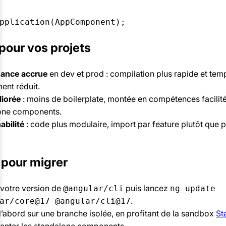
pplication(AppComponent);
pour vos projets
ance accrue
en dev et prod : compilation plus rapide et tem
ent réduit.
iorée
: moins de boilerplate, montée en compétences facilit
one components.
abilité
: code plus modulaire, import par feature plutôt que 
 pour migrer
 votre version de
puis lancez
@angular/cli
ng update
.
ar/core@17 @angular/cli@17
’abord sur une branche isolée, en profitant de la sandbox
St