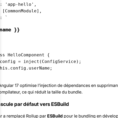
: 'app-hello',

 [CommonModule],

: `
name }}
ss HelloComponent {

config = inject(ConfigService);

his.config.userName;

ngular 17 optimise l’injection de dépendances en supprimant
pilateur, ce qui réduit la taille du bundle.
bascule par défaut vers ESBuild
ar a remplacé Rollup par
ESBuild
pour le bundling en dévelo