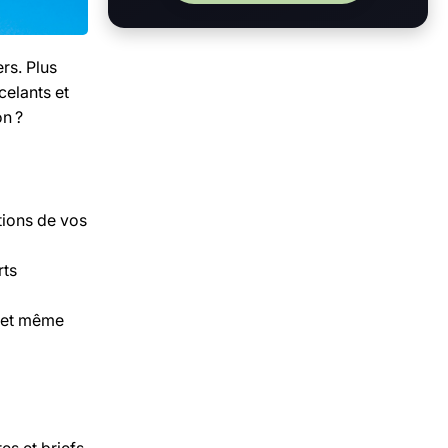
rs. Plus
celants et
on ?
tions de vos
rts
 et même
es et briefs