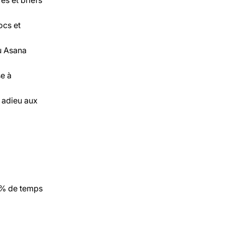
ocs et
ou Asana
se à
 adieu aux
0 % de temps