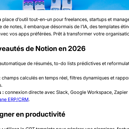
place d’outil tout-en-un pour freelances, startups et manage
 de notes, il embarque désormais de l’IA, des templates étin
 avec vos apps préférées. Prêt à transformer votre organisati
uveautés de Notion en 2026
utomatique de résumés, to-do lists prédictives et reformula
:
champs calculés en temps réel, filtres dynamiques et rappo
.
 :
connexion directe avec Slack, Google Workspace, Zapier
ane ERP/CRM
.
gner en productivité
 :
utilisez le
GPT template
pour générer vos plannings, factur