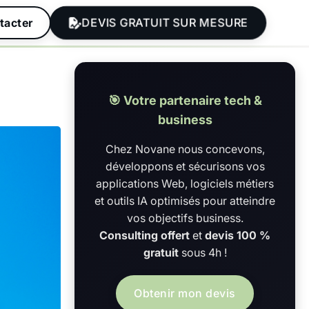
DEVIS GRATUIT SUR MESURE
tacter
🎯 Votre partenaire tech &
business
Chez Novane nous concevons,
développons et sécurisons vos
applications Web, logiciels métiers
et outils IA optimisés pour atteindre
vos objectifs business.
Consulting offert
et
devis 100 %
gratuit
sous 4h !
Obtenir mon devis