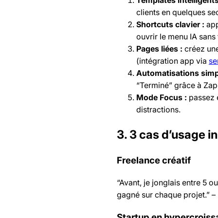
clients en quelques s
Shortcuts clavier :
app
ouvrir le menu IA sans 
Pages liées :
créez une
(intégration app via
se
Automatisations simp
“Terminé” grâce à Zap
Mode Focus :
passez e
distractions.
3. 3 cas d’usage i
Freelance créatif
“Avant, je jonglais entre 5 
gagné sur chaque projet.” –
Startup en hypercrois