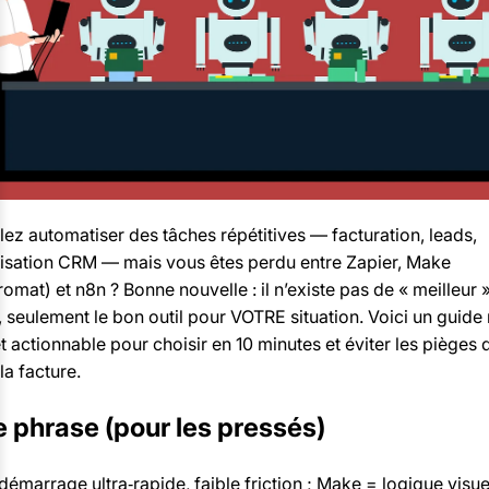
ez automatiser des tâches répétitives — facturation, leads,
isation CRM — mais vous êtes perdu entre Zapier, Make
romat) et n8n ? Bonne nouvelle : il n’existe pas de « meilleur 
, seulement le bon outil pour VOTRE situation. Voici un guide 
t actionnable pour choisir en 10 minutes et éviter les pièges q
la facture.
 phrase (pour les pressés)
démarrage ultra‑rapide, faible friction ; Make = logique visue