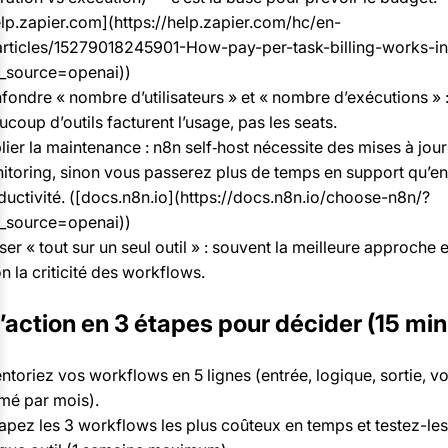
elp.zapier.com](https://help.zapier.com/hc/en-
articles/15279018245901-How-pay-per-task-billing-works-in
_source=openai))
fondre « nombre d’utilisateurs » et « nombre d’exécutions » 
coup d’outils facturent l’usage, pas les seats.
ier la maintenance : n8n self‑host nécessite des mises à jour
itoring, sinon vous passerez plus de temps en support qu’en
ductivité. ([docs.n8n.io](https://docs.n8n.io/choose-n8n/?
_source=openai))
er « tout sur un seul outil » : souvent la meilleure approche 
n la criticité des workflows.
’action en 3 étapes pour décider (15 mi
ntoriez vos workflows en 5 lignes (entrée, logique, sortie, v
imé par mois).
rapez les 3 workflows les plus coûteux en temps et testez-les