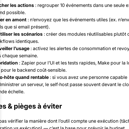
cher les actions
: regrouper 10 événements dans une seule e
nd possible.
trer en amont
: n’envoyez que les événements utiles (ex. n’en
s que si email présent).
iliser les scénarios
: créer des modules réutilisables plutôt 
kflows identiques.
eiller l’usage
: activez les alertes de consommation et revoy
s chaque semaine.
ridation
: Zapier pour l’UI et les tests rapides, Make pour la 
 pour le backend coût‑sensible.
o‑hôte quand rentable
: si vous avez une personne capable
ministrer un serveur, le self‑host passe souvent devant le cl
nde échelle.
s & pièges à éviter
as vérifier la manière dont l’outil compte une exécution (tâc
ration vs exécution) — c’est la base pour prévoir le budget.