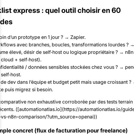
ist express : quel outil choisir en 60
des
in d’un prototype en 1 jour ? → Zapier.
kflows avec branches, boucles, transformations lourdes ? 
ume élevé, désir de self‑host ou logique propriétaire ? → n8n
cloud + self‑host).
fidentialité / données sensibles stockées chez vous ? → pe
self‑host.
 de dev dans l’équipe et budget petit mais usage croissant ? 
e puis migrez si besoin.
omparative non exhaustive corroborée par des tests terrain 
récents. ([automationatlas.io](https://automationatlas.io/guid
vs-n8n-comparison/?utm_source=openai))
ple concret (flux de facturation pour freelance)