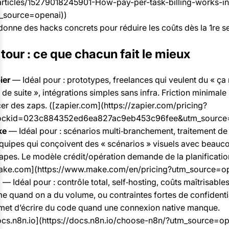
articles/15279018245901-How-pay-per-task-billing-works-in
_source=openai))
donne des hacks concrets pour réduire les coûts dès la 1re s
tour : ce que chacun fait le mieux
ier
— Idéal pour : prototypes, freelances qui veulent du « ç
 de suite », intégrations simples sans infra. Friction minimale
cer des zaps. ([zapier.com](https://zapier.com/pricing?
ckid=023c884352ed6ea827ac9eb453c96fee&utm_source=
ke
— Idéal pour : scénarios multi‑branchement, traitement de
équipes qui conçoivent des « scénarios » visuels avec beauc
tapes. Le modèle crédit/opération demande de la planificatio
ake.com](https://www.make.com/en/pricing?utm_source=op
n
— Idéal pour : contrôle total, self‑hosting, coûts maîtrisable
me quand on a du volume, ou contraintes fortes de confidentia
met d’écrire du code quand une connexion native manque.
ocs.n8n.io](https://docs.n8n.io/choose-n8n/?utm_source=op