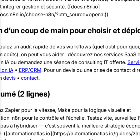
t intégrer gestion et sécurité. ([docs.n8n.io]
/docs.n8n.io/choose-n8n/?utm_source=openai))
 d’un coup de main pour choisir et dépl
oulez un audit rapide de vos workflows (quel outil pour quoi
n coûts), on peut vous aider : découvrez nos services SaaS e
on IA ou demandez une séance de consulting IT offerte.
Serv
tion IA
•
ERP/CRM
. Pour un devis ou une prise de contact dire
n devis
•
contact
.
umé (2 lignes)
z Zapier pour la vitesse, Make pour la logique visuelle et
tion, n8n pour le contrôle et l’échelle. Testez vite, surveillez l
 pas à hybridiser — c’est souvent la meilleure stratégie écon
. ([automationatlas.io](https://automationatlas.io/guides/za