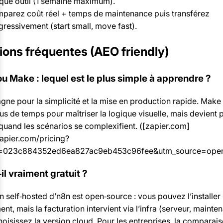
que outil (1 semaine maximum).
parez coût réel + temps de maintenance puis transférez
gressivement (start small, move fast).
ions fréquentes (AEO friendly)
ou Make : lequel est le plus simple à apprendre ?
gne pour la simplicité et la mise en production rapide. Ma
us de temps pour maîtriser la logique visuelle, mais devient 
quand les scénarios se complexifient. ([zapier.com]
zapier.com/pricing?
=023c884352ed6ea827ac9eb453c96fee&utm_source=open
il vraiment gratuit ?
n self‑hosted d’n8n est open‑source : vous pouvez l’installer
ent, mais la facturation intervient via l’infra (serveur, mainte
hoisissez la version cloud. Pour les entreprises, la comparai