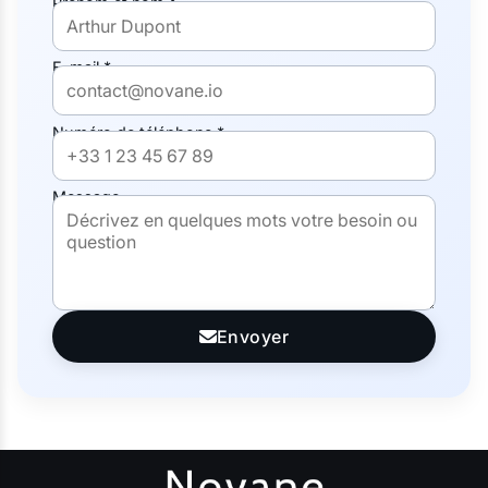
Prénom et nom *
E-mail *
Numéro de téléphone *
Message
Envoyer