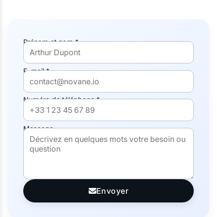
Prénom et nom *
E-mail *
Numéro de téléphone *
Message
Envoyer