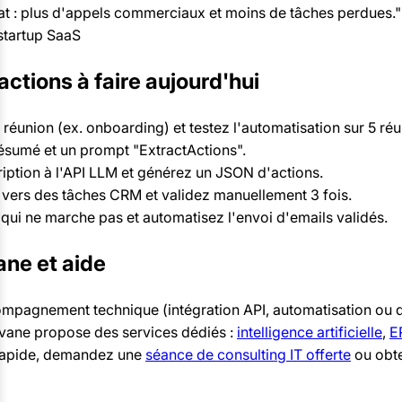
at : plus d'appels commerciaux et moins de tâches perdues
startup SaaS
ctions à faire aujourd'hui
 réunion (ex. onboarding) et testez l'automatisation sur 5 réu
ésumé et un prompt "ExtractActions".
iption à l'API LLM et générez un JSON d'actions.
vers des tâches CRM et validez manuellement 3 fois.
ce qui ne marche pas et automatisez l'envoi d'emails validés.
ne et aide
ompagnement technique (intégration API, automatisation ou
ovane propose des services dédiés :
intelligence artificielle
,
E
 rapide, demandez une
séance de consulting IT offerte
ou obte