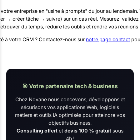
votre entreprise en "usine à prompts" du jour au lendemain.
r → créer tâche → suivre) sur un cas réel. Mesurez, valide
 retrouver du temps, réduire les oublis et rendre vos réunions
té à votre CRM ? Contactez-nous sur
notre page contact
pour
🎯 Votre partenaire tech & business
Chez Novane nous concevons, développons et
sécurisons vos applications Web, logiciels
métiers et outils IA optimisés pour atteindre vos
objectifs business.
Consulting offert
et
devis 100 % gratuit
sous
4h !