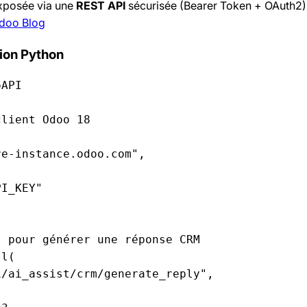
exposée via une
REST API
sécurisée (Bearer Token + OAuth2)
doo Blog
tion Python
API

lient Odoo 18

e-instance.odoo.com",

I_KEY"

 pour générer une réponse CRM

l(

/ai_assist/crm/generate_reply",
