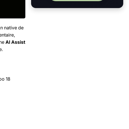
n native de
ntaire,
une
AI Assist
e.
oo 18