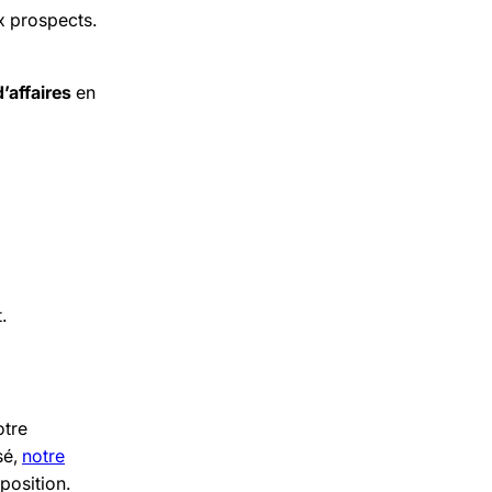
x prospects.
’affaires
en
.
otre
sé,
notre
position.