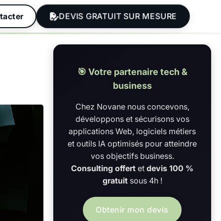
DEVIS GRATUIT SUR MESURE
tacter
🎯 Votre partenaire tech &
business
Chez Novane nous concevons,
développons et sécurisons vos
applications Web, logiciels métiers
et outils IA optimisés pour atteindre
vos objectifs business.
Consulting offert
et
devis 100 %
gratuit
sous 4h !
Obtenir mon devis