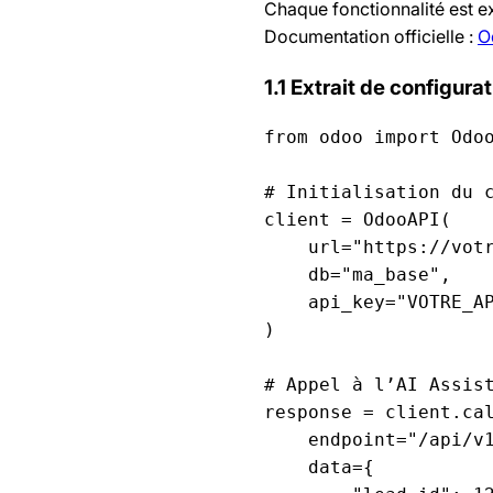
Chaque fonctionnalité est 
Documentation officielle :
O
1.1 Extrait de configura
from odoo import Odoo
# Initialisation du c
client = OdooAPI(

    url="https://votr
    db="ma_base",

    api_key="VOTRE_AP
)

# Appel à l’AI Assist
response = client.cal
    endpoint="/api/v1
    data={
