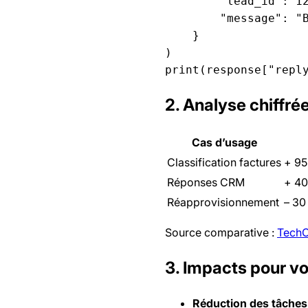
        "lead_id": 12
        "message": "B
    }

)

2. Analyse chiffré
Cas d’usage
Classification factures
+ 95
Réponses CRM
+ 40
Réapprovisionnement
– 30
Source comparative :
TechC
3. Impacts pour vo
Réduction des tâches