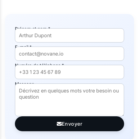
Prénom et nom *
E-mail *
Numéro de téléphone *
Message
Envoyer