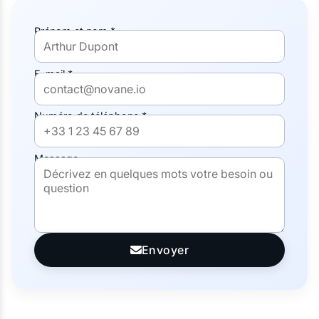
Prénom et nom *
E-mail *
Numéro de téléphone *
Message
Envoyer