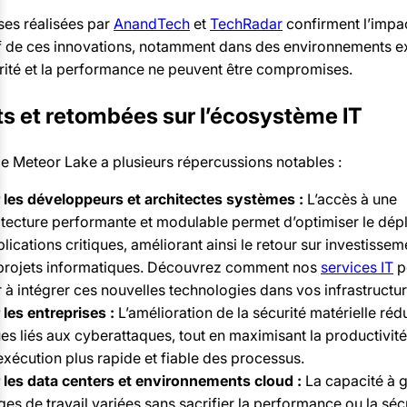
ses réalisées par
AnandTech
et
TechRadar
confirment l’impa
tif de ces innovations, notamment dans des environnements e
urité et la performance ne peuvent être compromises.
s et retombées sur l’écosystème IT
de Meteor Lake a plusieurs répercussions notables :
 les développeurs et architectes systèmes :
L’accès à une
itecture performante et modulable permet d’optimiser le dép
lications critiques, améliorant ainsi le retour sur investissem
projets informatiques. Découvrez comment nos
services IT
p
r à intégrer ces nouvelles technologies dans vos infrastructur
 les entreprises :
L’amélioration de la sécurité matérielle rédu
ues liés aux cyberattaques, tout en maximisant la productivit
exécution plus rapide et fiable des processus.
 les data centers et environnements cloud :
La capacité à 
ges de travail variées sans sacrifier la performance ou la séc