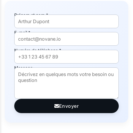
Prénom et nom *
E-mail *
Numéro de téléphone *
Message
Envoyer