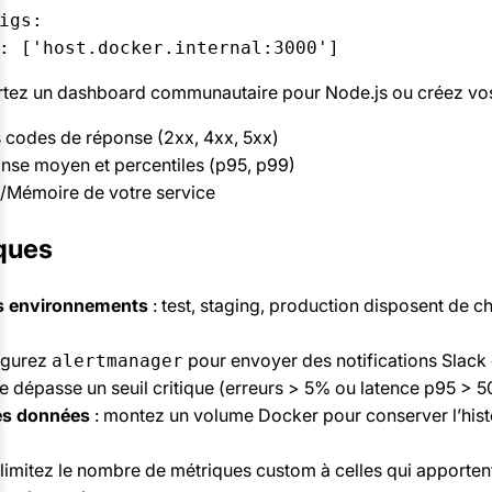
igs:  

tez un dashboard communautaire pour Node.js ou créez vos
s codes de réponse (2xx, 4xx, 5xx)
se moyen et percentiles (p95, p99)
U/Mémoire de votre service
ques
s environnements
: test, staging, production disposent de
igurez
pour envoyer des notifications Slack
alertmanager
e dépasse un seuil critique (erreurs > 5% ou latence p95 > 5
es données
: montez un volume Docker pour conserver l’hist
 limitez le nombre de métriques custom à celles qui apportent