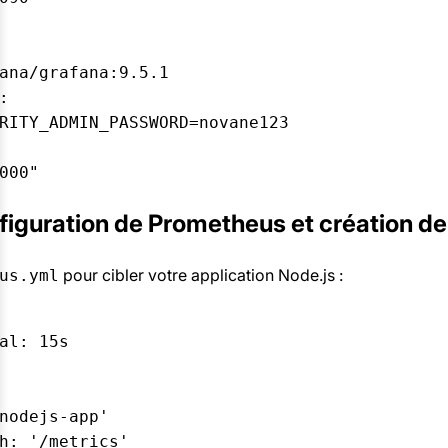
ana/grafana:9.5.1  

:  

RITY_ADMIN_PASSWORD=novane123  

nfiguration de Prometheus et création d
pour cibler votre application Node.js :
us.yml
al: 15s  

  

nodejs-app'  

h: '/metrics'  
