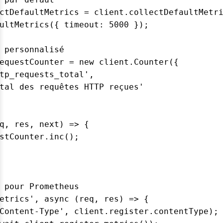
ctDefaultMetrics = client.collectDefaultMetri
ultMetrics({ timeout: 5000 });  

 personnalisé  

equestCounter = new client.Counter({  

tp_requests_total',  

tal des requêtes HTTP reçues'  

q, res, next) => {  

stCounter.inc();  

 pour Prometheus  

etrics', async (req, res) => {  

Content-Type', client.register.contentType); 