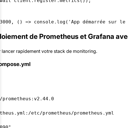
wait client.register.metrics());  

ploiement de Prometheus et Grafana av
 lancer rapidement votre stack de monitoring.
compose.yml


/prometheus:v2.44.0  

theus.yml:/etc/prometheus/prometheus.yml  

090"  
