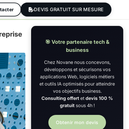
DEVIS GRATUIT SUR MESURE
tacter
reprise
🎯 Votre partenaire tech &
business
Chez Novane nous concevons,
développons et sécurisons vos
applications Web, logiciels métiers
et outils IA optimisés pour atteindre
vos objectifs business.
Consulting offert
et
devis 100 %
gratuit
sous 4h !
Obtenir mon devis