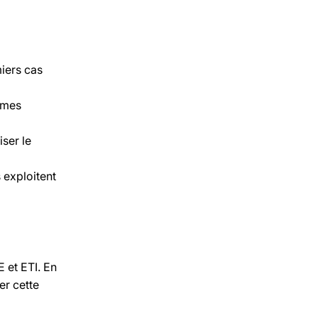
miers cas
èmes
ser le
 exploitent
 et ETI. En
er cette