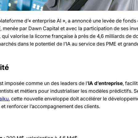
 plateforme d’« enterprise AI », a annoncé une levée de fonds
 F, menée par Dawn Capital et avec la participation de ses inv
 qui valorise la licorne française à près de 4,6 milliards de do
archés dans le potentiel de l’IA au service des PME et grand
ité
est imposée comme un des leaders de l’
IA d’entreprise
, facili
ntists et métiers pour industrialiser les modèles prédictifs. 
aiku
, cette nouvelle enveloppe doit accélérer le développem
e et renforcer l’accompagnement des clients.
n
: 200 M$, valorisation à 4,6 Md$.