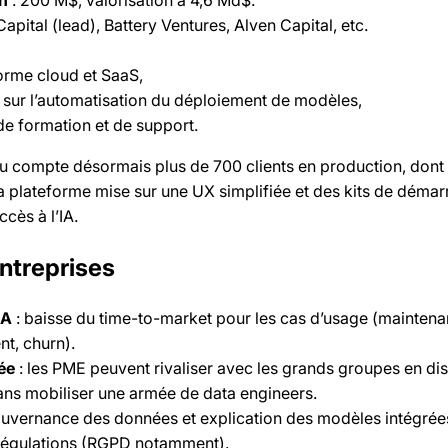
apital (lead), Battery Ventures, Alven Capital, etc.
orme cloud et SaaS,
 sur l’automatisation du déploiement de modèles,
 de formation et de support.
ku compte désormais plus de 700 clients en production, dont 
La plateforme mise sur une UX simplifiée et des kits de déma
cès à l’IA.
ntreprises
IA
: baisse du time-to-market pour les cas d’usage (mainten
nt, churn).
ée
: les PME peuvent rivaliser avec les grands groupes en di
sans mobiliser une armée de data engineers.
uvernance des données et explication des modèles intégrées
s régulations (RGPD notamment).