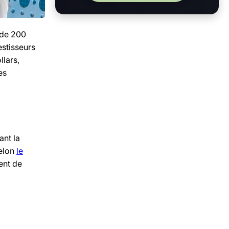
 de 200
estisseurs
llars,
es
tant la
Selon
le
ent de