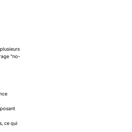
plusieurs
rrage “no-
ance
sposant
, ce qui