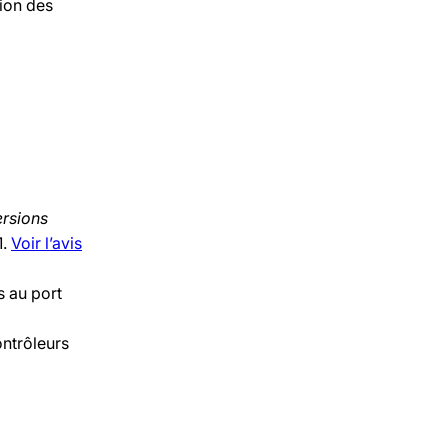
tion des
ersions
1.
Voir l’avis
s au port
ontrôleurs