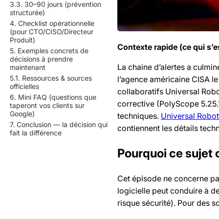
3.3. 30–90 jours (prévention
structurée)
4. Checklist opérationnelle
(pour CTO/CISO/Directeur
Produit)
Contexte rapide (ce qui s’e
5. Exemples concrets de
décisions à prendre
La chaine d’alertes a culmin
maintenant
5.1. Ressources & sources
l’agence américaine CISA le
officielles
collaboratifs Universal Rob
6. Mini FAQ (questions que
corrective (PolyScope 5.25.1
taperont vos clients sur
Google)
techniques.
Universal Robots
7. Conclusion — la décision qui
contiennent les détails tech
fait la différence
Pourquoi ce sujet
Cet épisode ne concerne pas 
logicielle peut conduire à
risque sécurité). Pour des s