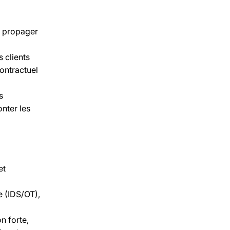
e propager
s clients
contractuel
s
onter les
et
e (IDS/OT),
n forte,