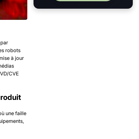
 par
es robots
mise à jour
 médias
 NVD/CVE
roduit
ù une faille
uipements,