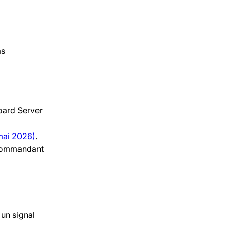
as
oard Server
 mai 2026)
.
recommandant
 un signal