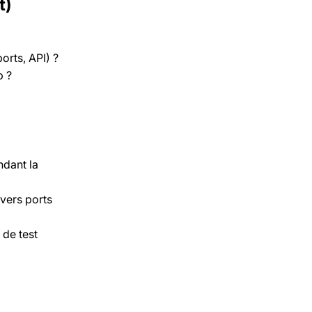
t)
orts, API) ?
p ?
ndant la
vers ports
 de test