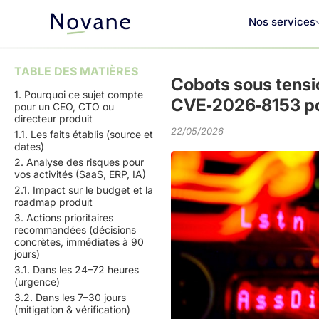
Nos services
TABLE DES MATIÈRES
Cobots sous tension
1. Pourquoi ce sujet compte
CVE‑2026‑8153 pou
pour un CEO, CTO ou
directeur produit
22/05/2026
1.1. Les faits établis (source et
dates)
2. Analyse des risques pour
vos activités (SaaS, ERP, IA)
2.1. Impact sur le budget et la
roadmap produit
3. Actions prioritaires
recommandées (décisions
concrètes, immédiates à 90
jours)
3.1. Dans les 24–72 heures
(urgence)
3.2. Dans les 7–30 jours
(mitigation & vérification)