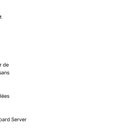
t
r de
sans
alées
board Server