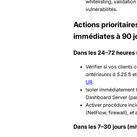
whitelisting, validatio
vulnérabilités.
Actions prioritai
immédiates à 90 j
Dans les 24–72 heures 
Vérifier si vos clients
antérieures à 5.25.1
) e
UR
.
Isoler immédiatement l
Dashboard Server (par
Activer procédure incid
(NetFlow, firewall), et
Dans les 7–30 jours (mit