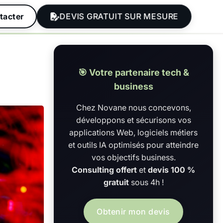
DEVIS GRATUIT SUR MESURE
tacter
🎯 Votre partenaire tech &
business
Chez Novane nous concevons,
développons et sécurisons vos
applications Web, logiciels métiers
et outils IA optimisés pour atteindre
vos objectifs business.
Consulting offert
et
devis 100 %
gratuit
sous 4h !
Obtenir mon devis