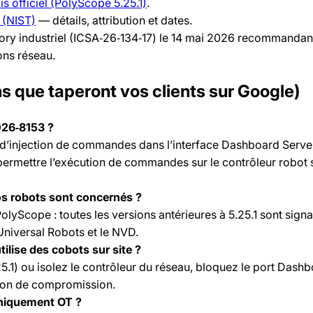
s officiel (PolyScope 5.25.1)
.
 (NIST)
— détails, attribution et dates.
sory industriel (ICSA‑26‑134‑17) le 14 mai 2026 recommandan
ons réseau.
s que taperont vos clients sur Google)
026‑8153 ?
é d’injection de commandes dans l’interface Dashboard Serve
permettre l’exécution de commandes sur le contrôleur robot 
s robots sont concernés ?
PolyScope : toutes les versions antérieures à 5.25.1 sont sign
niversal Robots et le NVD.
utilise des cobots sur site ?
5.1) ou isolez le contrôleur du réseau, bloquez le port Dash
tion de compromission.
niquement OT ?