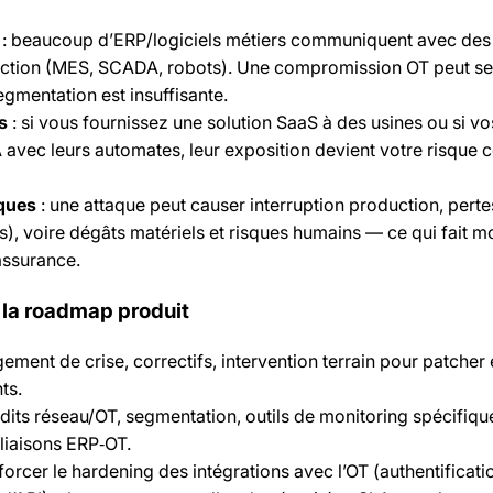
: beaucoup d’ERP/logiciels métiers communiquent avec des
ction (MES, SCADA, robots). Une compromission OT peut s
segmentation est insuffisante.
s
: si vous fournissez une solution SaaS à des usines ou si vo
A avec leurs automates, leur exposition devient votre risque 
ques
: une attaque peut causer interruption production, perte
es), voire dégâts matériels et risques humains — ce qui fait m
assurance.
t la roadmap produit
ment de crise, correctifs, intervention terrain pour patcher 
ts.
its réseau/OT, segmentation, outils de monitoring spécifiqu
 liaisons ERP‑OT.
rcer le hardening des intégrations avec l’OT (authentificatio