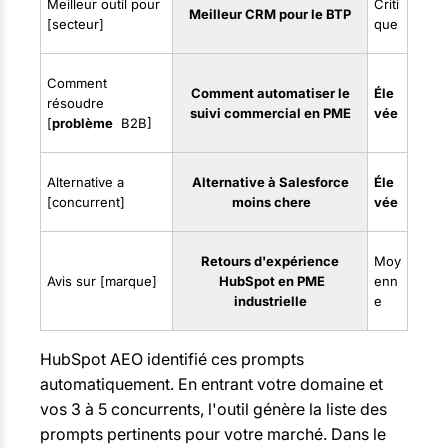
Meilleur outil pour
Criti
Meilleur CRM pour le BTP
[secteur]
que
Comment
Comment automatiser le
Éle
résoudre
suivi commercial en PME
vée
[
problème
B2B]
Alternative a
Alternative
à Salesforce
Éle
[concurrent]
moins chere
vée
Retours
d'expérience
Moy
Avis sur [marque]
HubSpot en PME
enn
industrielle
e
HubSpot AEO identifié ces prompts
automatiquement. En entrant votre domaine et
vos 3 à 5 concurrents, l'outil génère la liste des
prompts pertinents pour votre marché. Dans le