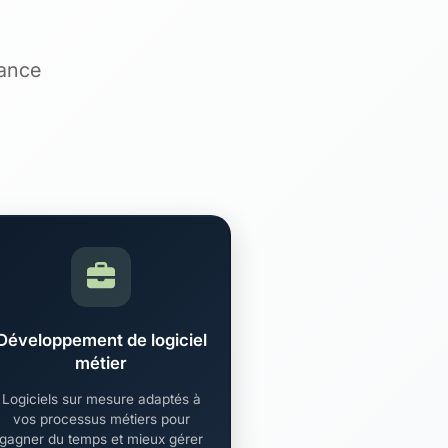
sance
Développement de logiciel
métier
Logiciels sur mesure adaptés à
vos processus métiers pour
gagner du temps et mieux gérer