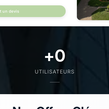
t un devis
+
0
UTILISATEURS