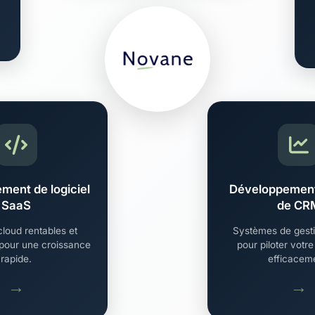
ment de logiciel
Développement
SaaS
de CR
cloud rentables et
Systèmes de gesti
pour une croissance
pour piloter votre
rapide.
efficacem
→
→