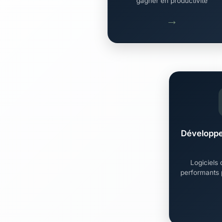
gagner en productivité
→
Développe
Logiciels 
performants 