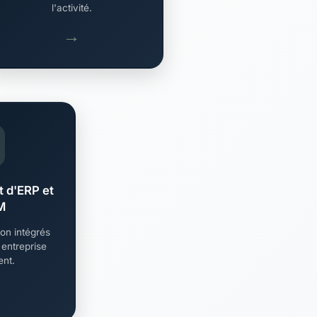
l'activité.
→
 d'ERP et
M
on intégrés
 entreprise
ent.