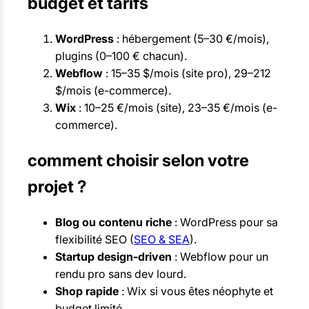
budget et tarifs
WordPress
: hébergement (5–30 €/mois),
plugins (0–100 € chacun).
Webflow
: 15–35 $/mois (site pro), 29–212
$/mois (e-commerce).
Wix
: 10–25 €/mois (site), 23–35 €/mois (e-
commerce).
comment choisir selon votre
projet ?
Blog ou contenu riche
: WordPress pour sa
flexibilité SEO (
SEO & SEA
).
Startup design-driven
: Webflow pour un
rendu pro sans dev lourd.
Shop rapide
: Wix si vous êtes néophyte et
budget limité.