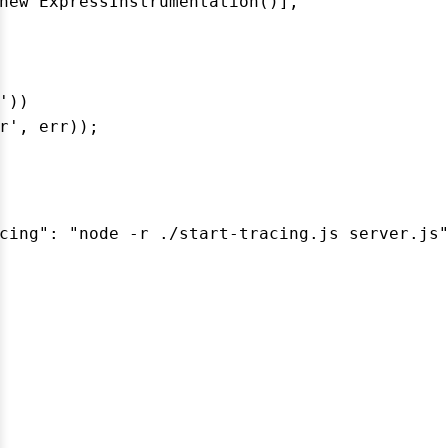
new ExpressInstrumentation()],

))

r', err));
cing": "node -r ./start-tracing.js server.js