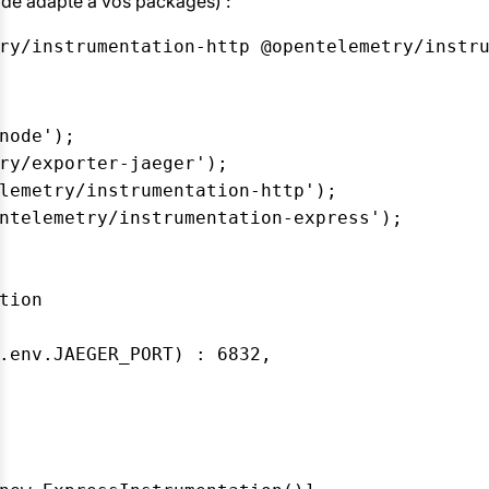
de adapté à vos packages) :
ry/instrumentation-http @opentelemetry/instr
node');

ry/exporter-jaeger');

lemetry/instrumentation-http');

ntelemetry/instrumentation-express');

ion

.env.JAEGER_PORT) : 6832,
