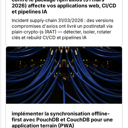
2026) affecte vos applications web, CI/CD
et pipelines IA
Incident supply‑chain 31/03/2026 : des versions
compromises d'axios ont livré un postinstall via
plain-crypto-js (RAT) — détecter, isoler, rotater
clés et rebuild CI/CD et pipelines IA
implémenter la synchronisation offline-
first avec PouchDB et CouchDB pour une
application terrain (PWA)