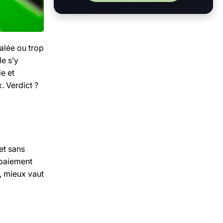
alée ou trop
de s’y
ie et
. Verdict ?
et sans
paiement
, mieux vaut