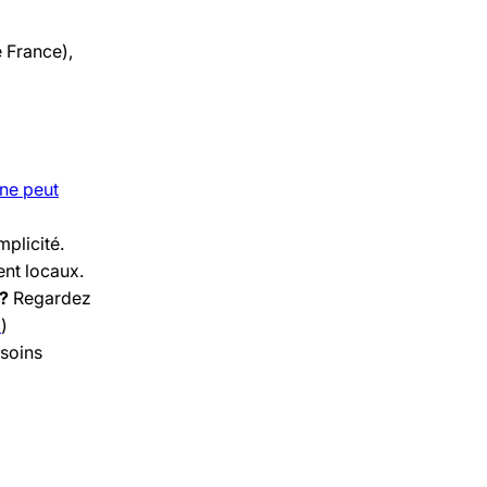
e France),
ne peut
mplicité.
nt locaux.
 ?
Regardez
i
)
soins