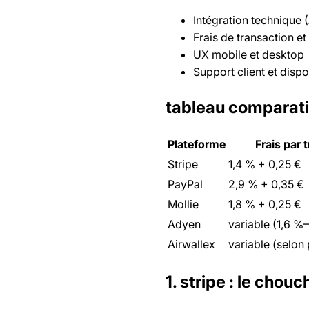
Intégration technique 
Frais de transaction et
UX mobile et desktop
Support client et dispon
tableau comparatif
Plateforme
Frais par 
Stripe
1,4 % + 0,25 €
PayPal
2,9 % + 0,35 €
Mollie
1,8 % + 0,25 €
Adyen
variable (1,6 %
Airwallex
variable (selon
1. stripe : le chou