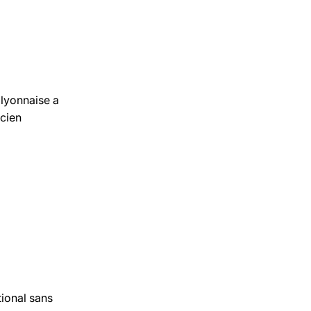
 lyonnaise a
ncien
tional sans