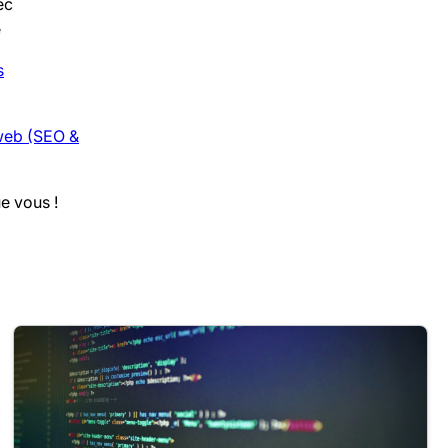
ec
e
s
web (SEO &
e vous !