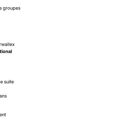
ds groupes
rwallex
tional
e suite
dans
ent
x