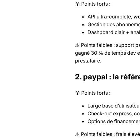
🎯 Points forts :
API ultra-complète,
we
Gestion des abonnemen
Dashboard clair + anal
⚠️ Points faibles : support 
gagné 30 % de temps dev en
prestataire.
2. paypal : la réfé
🎯 Points forts :
Large base d’utilisate
Check-out express, c
Options de financemen
⚠️ Points faibles : frais éle