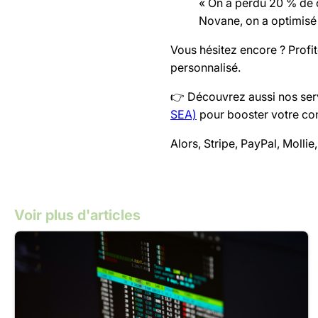
« On a perdu 20 % de 
Novane, on a optimisé 
Vous hésitez encore ? Profi
personnalisé.
👉 Découvrez aussi nos ser
SEA)
pour booster votre co
Alors, Stripe, PayPal, Molli
Voir plus d'articles