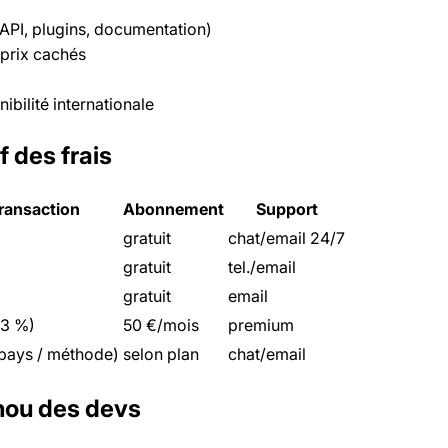
(API, plugins, documentation)
 prix cachés
ibilité internationale
 des frais
transaction
Abonnement
Support
gratuit
chat/email 24/7
gratuit
tel./email
gratuit
email
–3 %)
50 €/mois
premium
 pays / méthode)
selon plan
chat/email
chou des devs