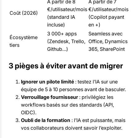
À partir de 8
À partir de 7
€/utilisateur/mois
€/utilisateur/mois
Coût (2026)
(standard IA
(Copilot payant
incluse)
en +)
3 000+ apps
Seamless avec
Écosystème
(Zendesk, Trello,
Office, Dynamics
tiers
Github…)
365, SharePoint
3 pièges à éviter avant de migrer
Ignorer un pilote limité
: testez l’IA sur une
équipe de 5 à 10 personnes avant de basculer.
Verrouillage fournisseur
: privilégiez les
workflows basés sur des standards (API,
OIDC).
Oubli de la formation
: l’IA est puissante, mais
vos collaborateurs doivent savoir l’exploiter.