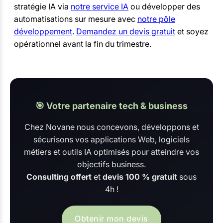
stratégie IA via
notre service IA
ou développer des
automatisations sur mesure avec
notre pôle
développement
.
Demandez un devis gratuit
et soyez
opérationnel avant la fin du trimestre.
🎯 Votre partenaire tech & business
Chez Novane nous concevons, développons et
sécurisons vos applications Web, logiciels
métiers et outils IA optimisés pour atteindre vos
objectifs business.
Consulting offert
et
devis 100 % gratuit
sous
4h !
Obtenir mon devis