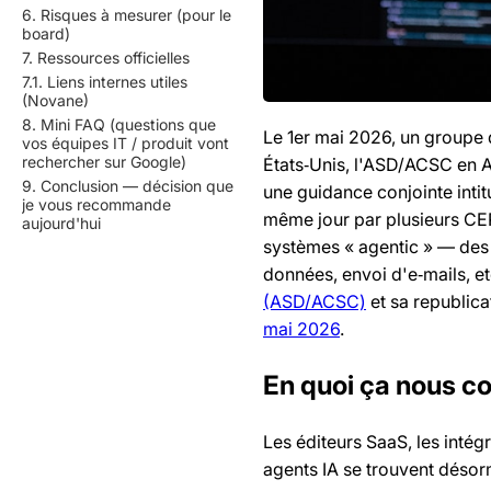
6. Risques à mesurer (pour le
board)
7. Ressources officielles
7.1. Liens internes utiles
(Novane)
8. Mini FAQ (questions que
Le 1er mai 2026, un groupe 
vos équipes IT / produit vont
rechercher sur Google)
États‑Unis, l'ASD/ACSC en A
9. Conclusion — décision que
une guidance conjointe intit
je vous recommande
même jour par plusieurs CER
aujourd'hui
systèmes « agentic » — des I
données, envoi d'e‑mails, e
(ASD/ACSC)
et sa republica
mai 2026
.
En quoi ça nous c
Les éditeurs SaaS, les intég
agents IA se trouvent désorm