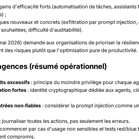
gains d'efficacité forts (automatisation de tâches, assistants t
) ;
sques nouveaux et concrets (exfiltration par prompt injection
souhaitées, difficulté d'auditabilité).
mai 2026) demande aux organisations de prioriser la résilienc
nt des risques plutôt que l'optimisation pure de productivité.
 agences (résumé opérationnel)
ts excessifs
: principe du moindre privilège pour chaque ag
ation fortes
: identité cryptographique dédiée aux agents, cl
entrées non‑fiables
: considérer la prompt injection comme 
: journaliser toutes les actions, pas seulement les erreurs.
 commencer par cas d'usage non sensibles et tests red/blue
gent compromis.