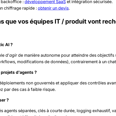
 backoffice :
développement SaaS
et intégration sécurisée.
n chiffrage rapide :
obtenir un devis
.
s que vos équipes IT / produit vont rec
ic AI ?
le d'
agir
de manière autonome pour atteindre des objectifs 
rkflows, modifications de données), contrairement à un chat
s projets d'agents ?
es déploiements non gouvernés et appliquer des contrôles avan
par des cas à faible risque.
ser ?
tés agents séparées, clés à courte durée, logging exhaustif, va