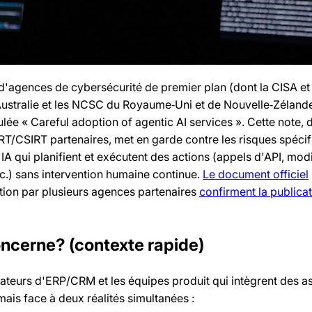
d'agences de cybersécurité de premier plan (dont la CISA et
ustralie et les NCSC du Royaume‑Uni et de Nouvelle‑Zélande
ulée « Careful adoption of agentic AI services ». Cette note, d
T/CSIRT partenaires, met en garde contre les risques spéci
A qui planifient et exécutent des actions (appels d'API, modi
tc.) sans intervention humaine continue.
Le document officiel
tion par plusieurs agences partenaires
confirment la publicat
oncerne? (contexte rapide)
rateurs d'ERP/CRM et les équipes produit qui intègrent des as
ais face à deux réalités simultanées :