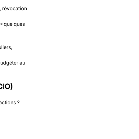
e, révocation
(≈ quelques
liers,
budgéter au
CIO)
actions ?