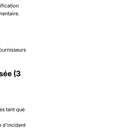
ification
mentaire.
s
fournisseurs
isée (3
es tant que
e d'incident