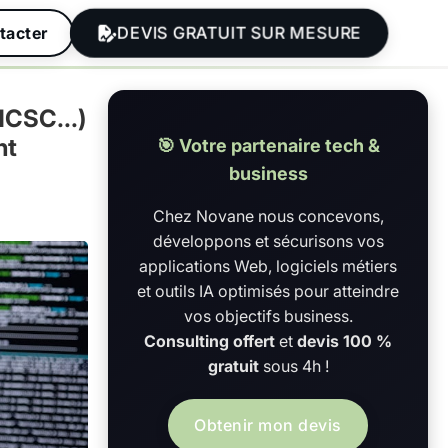
DEVIS GRATUIT SUR MESURE
tacter
NCSC...)
nt
🎯 Votre partenaire tech &
business
Chez Novane nous concevons,
développons et sécurisons vos
applications Web, logiciels métiers
et outils IA optimisés pour atteindre
vos objectifs business.
Consulting offert
et
devis 100 %
gratuit
sous 4h !
Obtenir mon devis