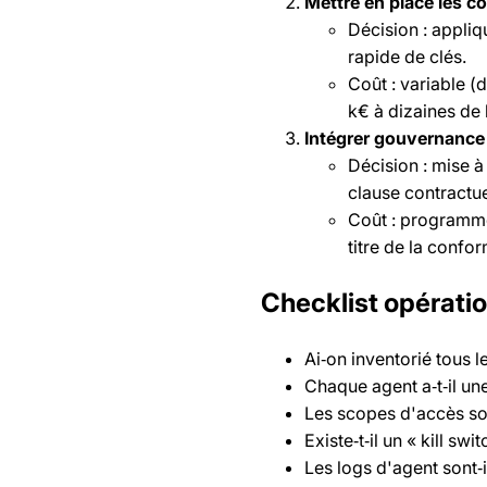
Mettre en place les c
Décision : appliqu
rapide de clés.
Coût : variable (
k€ à dizaines de 
Intégrer gouvernance
Décision : mise à
clause contractue
Coût : programme 
titre de la confor
Checklist opératio
Ai‑on inventorié tous l
Chaque agent a‑t‑il une
Les scopes d'accès son
Existe‑t‑il un « kill swi
Les logs d'agent sont‑i