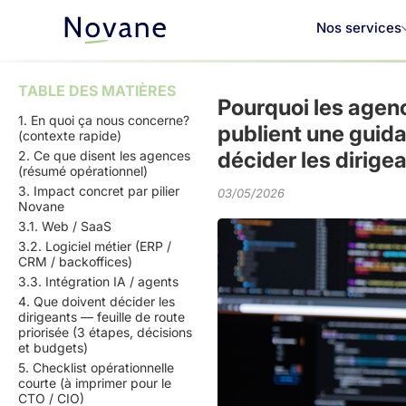
Nos services
TABLE DES MATIÈRES
Pourquoi les agen
1. En quoi ça nous concerne?
publient une guida
(contexte rapide)
décider les dirige
2. Ce que disent les agences
(résumé opérationnel)
3. Impact concret par pilier
03/05/2026
Novane
3.1. Web / SaaS
3.2. Logiciel métier (ERP /
CRM / backoffices)
3.3. Intégration IA / agents
4. Que doivent décider les
dirigeants — feuille de route
priorisée (3 étapes, décisions
et budgets)
5. Checklist opérationnelle
courte (à imprimer pour le
CTO / CIO)