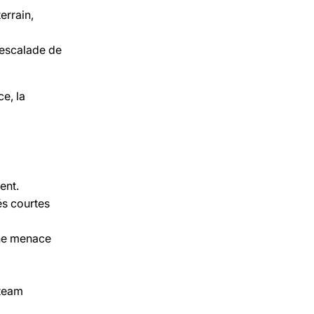
errain,
, escalade de
e, la
ent.
és courtes
une menace
 team