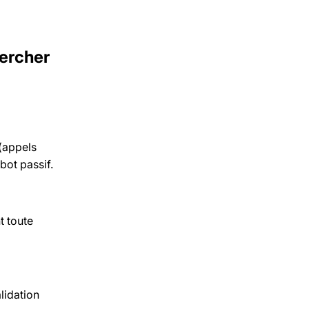
hercher
(appels
bot passif.
t toute
lidation