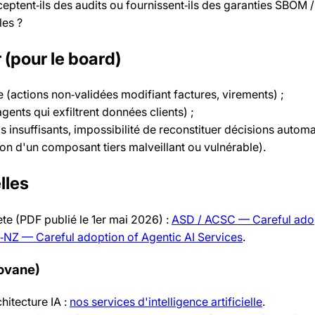
ceptent‑ils des audits ou fournissent‑ils des garanties SBOM /
es ?
(pour le board)
e (actions non‑validées modifiant factures, virements) ;
gents qui exfiltrent données clients) ;
s insuffisants, impossibilité de reconstituer décisions automa
ion d'un composant tiers malveillant ou vulnérable).
lles
te (PDF publié le 1er mai 2026) :
ASD / ACSC — Careful adop
NZ — Careful adoption of Agentic AI Services
.
Novane)
hitecture IA :
nos services d'intelligence artificielle
.