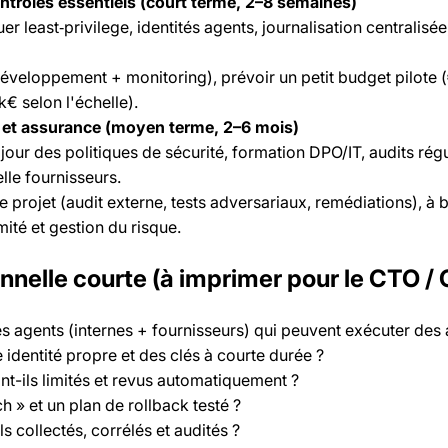
ontrôles essentiels (court terme, 2–8 semaines)
er least‑privilege, identités agents, journalisation centralisé
développement + monitoring), prévoir un petit budget pilote 
k€ selon l'échelle).
 et assurance (moyen terme, 2–6 mois)
 jour des politiques de sécurité, formation DPO/IT, audits régu
lle fournisseurs.
projet (audit externe, tests adversariaux, remédiations), à 
mité et gestion du risque.
nnelle courte (à imprimer pour le CTO / 
es agents (internes + fournisseurs) qui peuvent exécuter des 
 identité propre et des clés à courte durée ?
t-ils limités et revus automatiquement ?
tch » et un plan de rollback testé ?
ls collectés, corrélés et audités ?