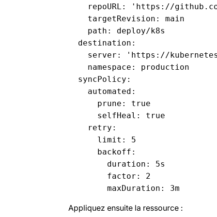
    repoURL: 'https://github.co
    targetRevision: main  

    path: deploy/k8s  

  destination:  

    server: 'https://kubernetes
    namespace: production  

  syncPolicy:  

    automated:  

      prune: true  

      selfHeal: true  

    retry:  

      limit: 5  

      backoff:  

        duration: 5s  

        factor: 2  

Appliquez ensuite la ressource :