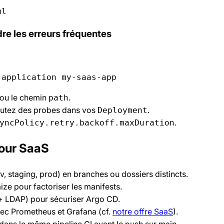
ml
dre les erreurs fréquentes
 application my-saas-app
e ou le chemin
.
path
outez des probes dans vos
.
Deployment
.
yncPolicy.retry.backoff.maxDuration
our SaaS
v, staging, prod) en branches ou dossiers distincts.
ze pour factoriser les manifests.
 + LDAP) pour sécuriser Argo CD.
vec Prometheus et Grafana (cf.
notre offre SaaS
).
 dans le même pipeline CI avant le push sur main.