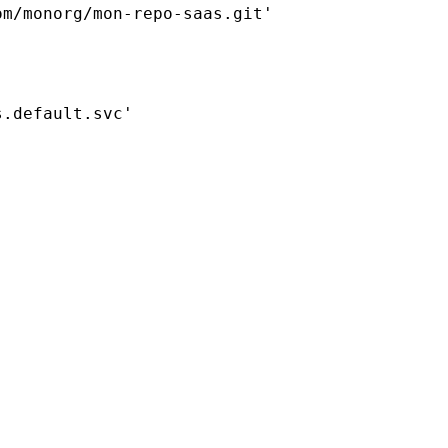
m/monorg/mon-repo-saas.git'  

.default.svc'  
