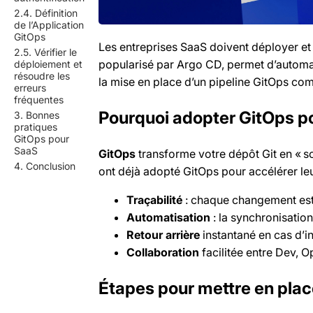
2.4. Définition
de l’Application
GitOps
Les entreprises SaaS doivent déployer et m
2.5. Vérifier le
popularisé par Argo CD, permet d’automati
déploiement et
résoudre les
la mise en place d’un pipeline GitOps co
erreurs
fréquentes
Pourquoi adopter GitOps po
3. Bonnes
pratiques
GitOps pour
SaaS
GitOps
transforme votre dépôt Git en « s
4. Conclusion
ont déjà adopté GitOps pour accélérer leu
Traçabilité
: chaque changement est 
Automatisation
: la synchronisation 
Retour arrière
instantané en cas d’in
Collaboration
facilitée entre Dev, Op
Étapes pour mettre en plac