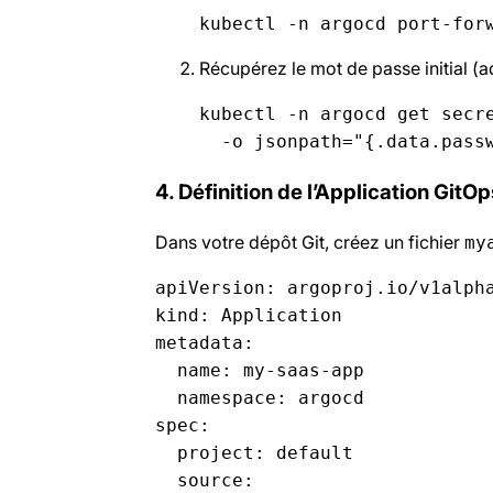
kubectl -n argocd port-for
Récupérez le mot de passe initial (a
kubectl -n argocd get secre
4. Définition de l’Application GitOp
Dans votre dépôt Git, créez un fichier
my
apiVersion: argoproj.io/v1alpha
kind: Application  

metadata:  

  name: my-saas-app  

  namespace: argocd  

spec:  

  project: default  

  source:  
