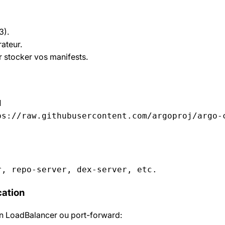
3).
ateur.
 stocker vos manifests.
  

r, repo-server, dex-server, etc.
cation
n LoadBalancer ou port-forward: