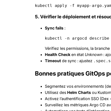
kubectl apply -f myapp-argo.ya
5. Vérifier le déploiement et résou
Sync fails
:
kubectl -n argocd describe
Vérifiez les permissions, la branch
Health Check
en état
Unknown
: aj
Timeout
de sync : ajustez
.spec.s
Bonnes pratiques GitOps p
Segmentez vos
environnements
(de
Utilisez des
Helm Charts
ou Kustomi
Activez l’authentification SSO (Dex
Surveillez les métriques Argo CD a
Automatisez vos tests d’intégration