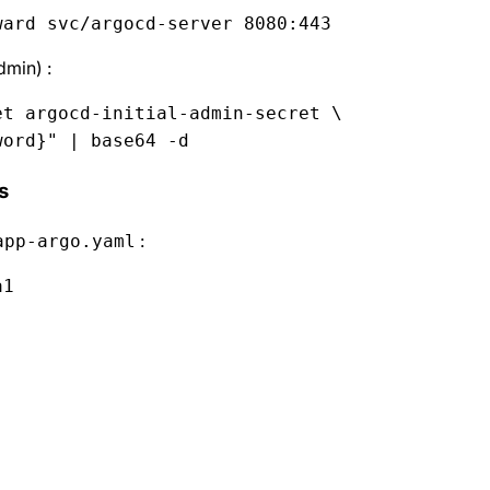
ward svc/argocd-server 8080:443
dmin) :
t argocd-initial-admin-secret \  

s
:
app-argo.yaml
1  
