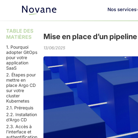
Nos services
TABLE DES
Mise en place d’un pipelin
MATIÈRES
1. Pourquoi
13/06/2025
adopter GitOps
pour votre
application
SaaS
2. Étapes pour
mettre en
place Argo CD
sur votre
cluster
Kubernetes
2.1. Prérequis
2.2. Installation
d’Argo CD
2.3. Accès à
l’interface et
authentification