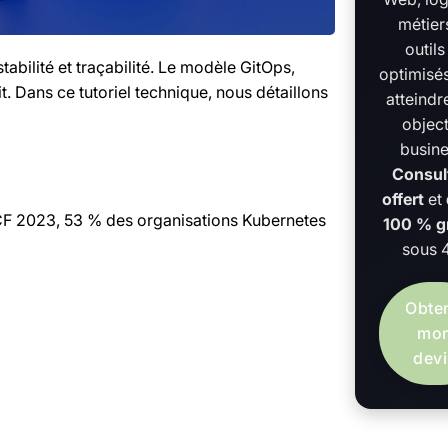
métier
outils
abilité et traçabilité. Le modèle GitOps,
optimisé
 Dans ce tutoriel technique, nous détaillons
atteindr
object
busine
Consul
offert
et
CNCF 2023, 53 % des organisations Kubernetes
100 % gr
sous 4
Obten
mo
devi