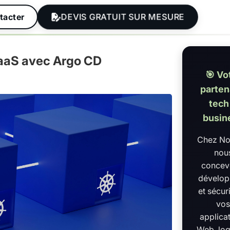
DEVIS GRATUIT SUR MESURE
tacter
SaaS avec Argo CD
🎯 Vo
parten
tech
busin
Chez N
nou
concev
dévelo
et sécur
vo
applica
Web, log