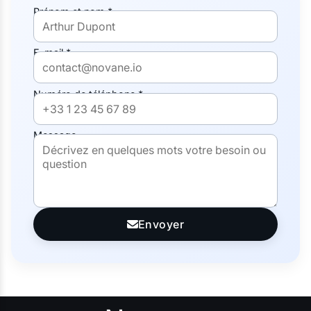
Prénom et nom *
E-mail *
Numéro de téléphone *
Message
Envoyer