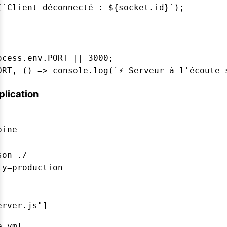
(`Client déconnecté : ${socket.id}`);

cess.env.PORT || 3000;

plication
ine

on ./

y=production

erver.js"]
.yml
