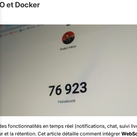
O et Docker
es fonctionnalités en temps réel (notifications, chat, suivi li
ur et la rétention. Cet article détaille comment intégrer
WebSo