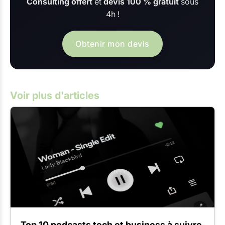
Consulting offert
et
devis 100 % gratuit
sous
4h !
Obtenir mon devis
Voir plus d'articles
Top 10 podcasts tech et business à suivre