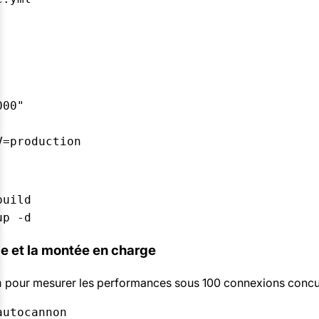


00"



uild

up -d
nce et la montée en charge
pour mesurer les performances sous 100 connexions concur
n
utocannon
