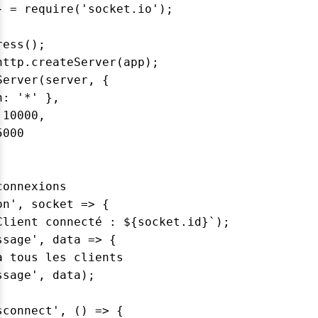
} = require('socket.io');

ess();

ttp.createServer(app);

erver(server, {

: '*' },

10000,

000

onnexions

n', socket => {

Client connecté : ${socket.id}`);

sage', data => {

 tous les clients

sage', data);

connect', () => {
