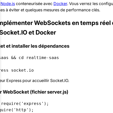
n
Node.js
conteneurisée avec
Docker
. Vous verrez les configu
s à éviter et quelques mesures de performance clés.
implémenter WebSockets en temps réel
Socket.IO et Docker
rojet et installer les dépendances
aas && cd realtime-saas

ress socket.io
eur Express pour accueillir Socket.IO.
ur WebSocket (fichier server.js)
require('express');

uire('http');
