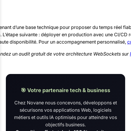
nant d’une base technique pour proposer du temps réel fia
. L’étape suivante : déployer en production avec une CI/CD r
aute disponibilité. Pour un accompagnement personnalisé,
c
andez un audit gratuit de votre architecture WebSockets sur
🎯 Votre partenaire tech & business
Chez Novane nous concevons, développons et
sécurisons vos applications Web, logiciels
métiers et outils IA optimisés pour atteindre vos
objectifs business.