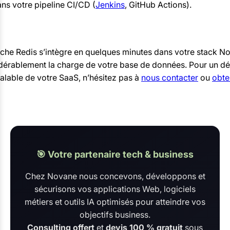
ns votre pipeline CI/CD (
Jenkins
, GitHub Actions).
che Redis s’intègre en quelques minutes dans votre stack No
idérablement la charge de votre base de données. Pour un d
calable de votre SaaS, n’hésitez pas à
nous contacter
ou
obte
🎯 Votre partenaire tech & business
Chez Novane nous concevons, développons et
sécurisons vos applications Web, logiciels
métiers et outils IA optimisés pour atteindre vos
objectifs business.
Consulting offert
et
devis 100 % gratuit
sous