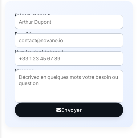
Prénom et nom *
E-mail *
Numéro de téléphone *
Message
Envoyer