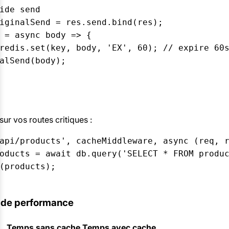
ide send  

iginalSend = res.send.bind(res);  

 = async body => {  

redis.set(key, body, 'EX', 60); // expire 60s
alSend(body);  



ur vos routes critiques :
api/products', cacheMiddleware, async (req, r
oducts = await db.query('SELECT * FROM produc
(products);  

 de performance
Temps sans cache
Temps avec cache