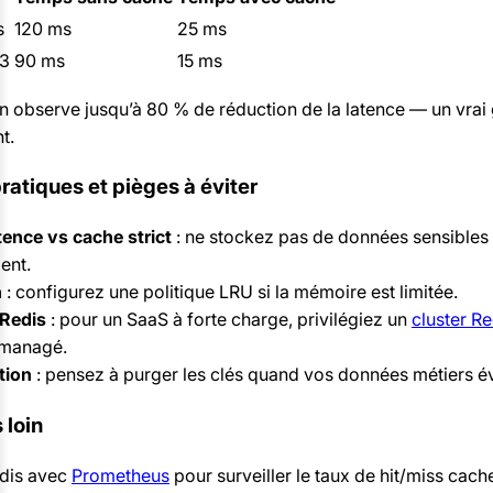
s
120 ms
25 ms
23
90 ms
15 ms
n observe jusqu’à 80 % de réduction de la latence — un vrai 
t.
ratiques et pièges à éviter
tence vs cache strict
: ne stockez pas de données sensibles
ent.
n
: configurez une politique LRU si la mémoire est limitée.
 Redis
: pour un SaaS à forte charge, privilégiez un
cluster Re
 managé.
tion
: pensez à purger les clés quand vos données métiers é
s loin
dis avec
Prometheus
pour surveiller le taux de hit/miss cach