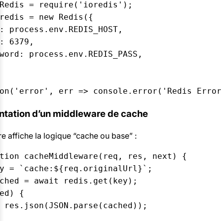
Redis = require('ioredis');  

redis = new Redis({  

: process.env.REDIS_HOST,  

: 6379,  

word: process.env.REDIS_PASS,  

on('error', err => console.error('Redis Erro
ntation d’un middleware de cache
 affiche la logique “cache ou base” :
tion cacheMiddleware(req, res, next) {  

y = `cache:${req.originalUrl}`;  

ched = await redis.get(key);  

ed) {  

 res.json(JSON.parse(cached));  
