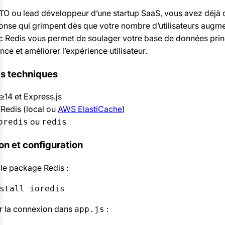
TO ou lead développeur d’une startup SaaS, vous avez déjà
nse qui grimpent dès que votre nombre d’utilisateurs augme
 Redis vous permet de soulager votre base de données prin
ence et améliorer l’expérience utilisateur.
is techniques
≥14 et Express.js
 Redis (local ou
AWS ElastiCache
)
ou
oredis
redis
ion et configuration
r le package Redis :
stall ioredis
ser la connexion dans
:
app.js