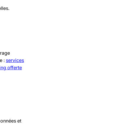
lles.
drage
e :
services
ng offerte
données et