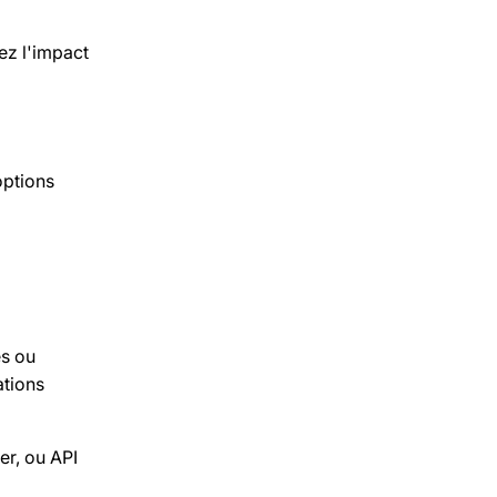
ez l'impact
options
es ou
ations
er, ou API