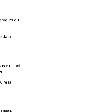
erveurs ou
.
de data
us existant
s.
uire la
tilité :