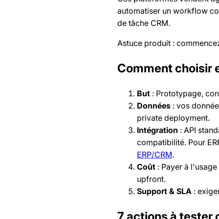
automatiser un workflow com
de tâche CRM.
Astuce produit : commencez p
Comment choisir en
But
: Prototypage, con
Données
: vos données
private deployment.
Intégration
: API stand
compatibilité. Pour E
ERP/CRM
.
Coût
: Payer à l'usage
upfront.
Support & SLA
: exige
7 actions à tester 