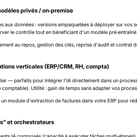
odèles privés / on‑premise
les aux données : versions empaquetées à déployer sur vos s
erver le contrôle tout en bénéficiant d'un modèle pré‑entraîné
rement au repos, gestion des clés, reprise d'audit et contrat 
utions verticales (ERP/CRM, RH, compta)
ier — parfaits pour intégrer l'IA directement dans un process
e comptable). Utilité : gain de temps sans adapter vos proces
un module d'extraction de factures dans votre ERP pour réd
s” et orchestrateurs
nts IA composés (capacité à exécuter tâches multi‑étapes). U