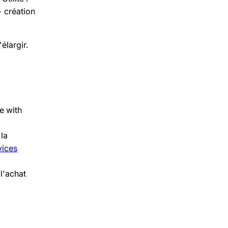
+ création
élargir.
e with
 la
vices
l'achat