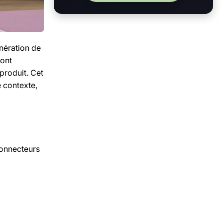
énération de
sont
produit. Cet
e contexte,
connecteurs