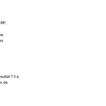
ERP.
se.
es
ltat ? il a
ux de