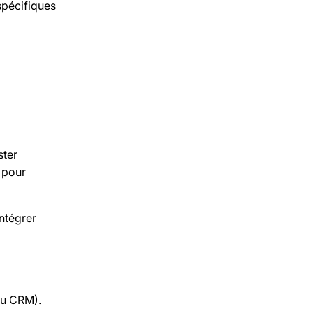
spécifiques
ster
 pour
intégrer
au CRM).