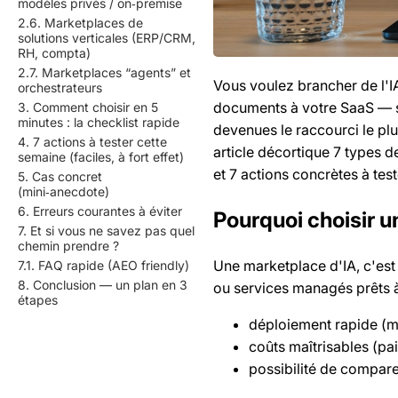
modèles privés / on‑premise
2.6. Marketplaces de
solutions verticales (ERP/CRM,
RH, compta)
2.7. Marketplaces “agents” et
Vous voulez brancher de l'IA
orchestrateurs
documents à votre SaaS — sa
3. Comment choisir en 5
minutes : la checklist rapide
devenues le raccourci le plu
4. 7 actions à tester cette
article décortique 7 types d
semaine (faciles, à fort effet)
et 7 actions concrètes à tes
5. Cas concret
(mini‑anecdote)
6. Erreurs courantes à éviter
Pourquoi choisir u
7. Et si vous ne savez pas quel
chemin prendre ?
Une marketplace d'IA, c'est
7.1. FAQ rapide (AEO friendly)
8. Conclusion — un plan en 3
ou services managés prêts à
étapes
déploiement rapide (m
coûts maîtrisables (pa
possibilité de compare