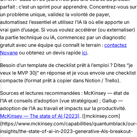
parfait : c’est un sprint pour apprendre. Concentrez‑vous sur
un problème unique, validez la volonté de payer,
automatisez l’essentiel et utilisez l’IA là où elle apporte un
vrai gain d’usage. Si vous voulez accélérer (ou externaliser)
la partie technique ou IA, commencez par un diagnostic
gratuit avec une équipe qui connaît le terrain :
contactez
Novane
ou obtenez un devis rapide
ici
.
Besoin d’un template de checklist prêt à l’emploi ? Dites “je
veux le MVP 30j” en réponse et je vous envoie une checklist
compacte (format prêt à copier dans Notion / Trello).
Sources et lectures recommandées : McKinsey — état de
l’IA et conseils d’adoption (vue stratégique) ; Gallup —
adoption de l’IA au travail et impacts sur la productivité.
McKinsey — The state of AI (2023)
. ([mckinsey.com]
(https://www.mckinsey.com/capabilities/quantumblack/our-
insights/the-state-of-ai-in-2023-generative-AIs-breakout-