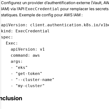
Configurez un provider d’authentification externe (Vault, A
IAM) via l’API
pour remplacer les secrets
ExecCredential
statiques. Exemple de config pour AWS IAM :
apiVersion: client.authentication.k8s.io/v1be
kind: ExecCredential

spec:

  Exec:

    apiVersion: v1

    command: aws

    args:

    - "eks"

    - "get-token"

    - "--cluster-name"

nclusion