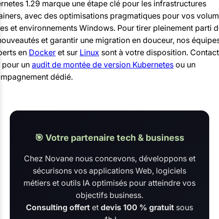
rnetes 1.29 marque une étape clé pour les infrastructures
ainers, avec des optimisations pragmatiques pour vos volum
es et environnements Windows. Pour tirer pleinement parti 
nouveautés et garantir une migration en douceur, nos équipe
perts en
Docker
et sur
Linux
sont à votre disposition. Contac
 pour un
audit de montée de version Kubernetes
ou un
mpagnement dédié.
🎯 Votre partenaire tech & business
Chez Novane nous concevons, développons et
sécurisons vos applications Web, logiciels
métiers et outils IA optimisés pour atteindre vos
objectifs business.
Consulting offert
et
devis 100 % gratuit
sous