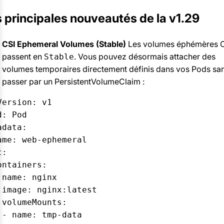
 principales nouveautés de la v1.29
CSI Ephemeral Volumes (Stable)
Les volumes éphémères 
passent en
. Vous pouvez désormais attacher des
Stable
volumes temporaires directement définis dans vos Pods sa
passer par un PersistentVolumeClaim :
Version: v1

: Pod

data:

ame: web-ephemeral

:

ontainers:

 name: nginx

 image: nginx:latest

 volumeMounts:

 - name: tmp-data
