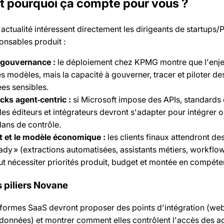
et pourquoi ça compte pour vous ?
 actualité intéressent directement les dirigeants de startups
onsables produit :
t gouvernance :
le déploiement chez KPMG montre que l'enjeu
s modèles, mais la capacité à gouverner, tracer et piloter de
es sensibles.
cks agent‑centric :
si Microsoft impose des APIs, standards 
), les éditeurs et intégrateurs devront s'adapter pour intégrer 
lans de contrôle.
it et le modèle économique :
les clients finaux attendront de
eady » (extractions automatisées, assistants métiers, workflo
t nécessiter priorités produit, budget et montée en compéte
s piliers Novane
eformes SaaS devront proposer des points d'intégration (we
 données) et montrer comment elles contrôlent l'accès des a