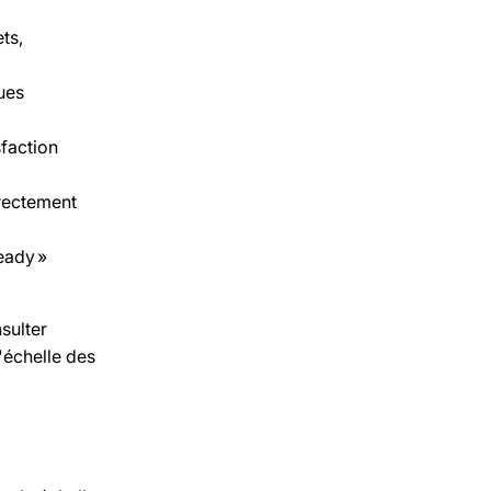
ts,
ues
sfaction
irectement
eady »
sulter
'échelle des