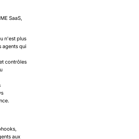
/PME SaaS,
 n'est plus
s agents qui
et contrôles
ou
s
ws
nce.
bhooks,
gents aux