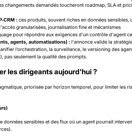
Les changements demandés toucheront roadmap, SLA et pric
RP‑CRM :
ces produits, souvent riches en données sensibles, 
 d'accès granularisées, journalisation fine et mécanismes
age pour répondre aux exigences d'un contrôle d'agent cen
ants, agents, automatisations) :
l'annonce valide la stratégi
 planifier l’orchestration, la surveillance, le versioning des agen
s), pas seulement la qualité des prompts.
r les dirigeants aujourd'hui ?
ragmatique, priorisée par horizon temporel, pour limiter les ri
urs)
de données sensibles et des flux où un agent pourrait interve
rces).