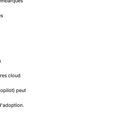
A embarqués
es
s
ures cloud
opilot) peut
d'adoption.