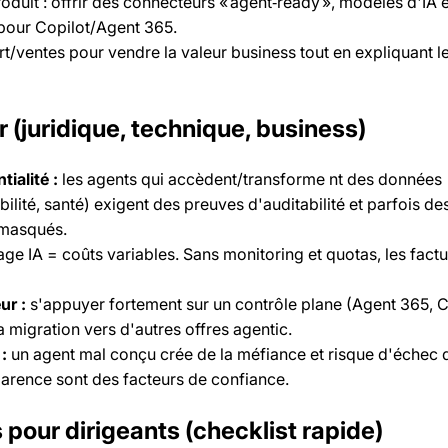
duit : offrir des connecteurs « agent‑ready », modèles d'I
 pour Copilot/Agent 365.
/ventes pour vendre la valeur business tout en expliquant l
r (juridique, technique, business)
ialité :
les agents qui accèdent/transforme nt des données
lité, santé) exigent des preuves d'auditabilité et parfois de
 masqués.
ge IA = coûts variables. Sans monitoring et quotas, les fact
ur :
s'appuyer fortement sur un contrôle plane (Agent 365, C
 migration vers d'autres offres agentic.
:
un agent mal conçu crée de la méfiance et risque d'échec 
arence sont des facteurs de confiance.
 pour dirigeants (checklist rapide)