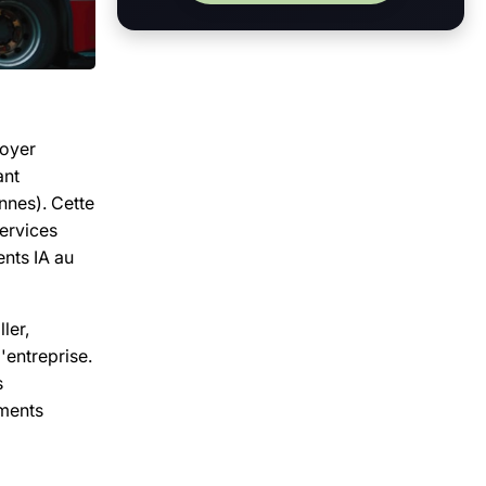
loyer
ant
nnes). Cette
services
nts IA au
ler,
'entreprise.
s
ements