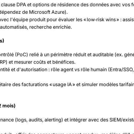
 / clause DPA et options de résidence des données avec vos 
s dépendez de Microsoft Azure).
ec l'équipe produit pour évaluer les « low‑risk wins » : assis
s automatisés, recherche enrichie.
s)
trôlé (PoC) relié à un périmètre réduit et auditable (ex. gén
ERP) et mesurer coûts et bénéfices.
entité et d'autorisation : rôle agent vs rôle humain (Entra/SSO
taire des facturations « usage IA » et simuler modèles tarifai
2 mois)
rnance (logs, audits, alerting) et intégrer avec des SIEM/exis