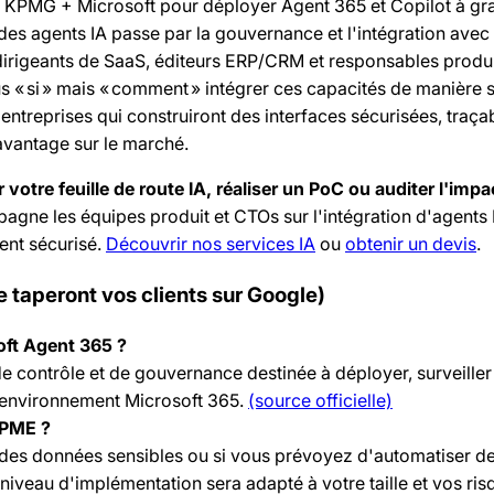
 KPMG + Microsoft pour déployer Agent 365 et Copilot à gr
des agents IA passe par la gouvernance et l'intégration avec 
dirigeants de SaaS, éditeurs ERP/CRM et responsables produit
us « si » mais « comment » intégrer ces capacités de manière 
 entreprises qui construiront des interfaces sécurisées, traça
 avantage sur le marché.
 votre feuille de route IA, réaliser un PoC ou auditer l'impa
ne les équipes produit et CTOs sur l'intégration d'agents I
ent sécurisé.
Découvrir nos services IA
ou
obtenir un devis
.
 taperont vos clients sur Google)
oft Agent 365 ?
e contrôle et de gouvernance destinée à déployer, surveiller 
 environnement Microsoft 365.
(source officielle)
 PME ?
 des données sensibles ou si vous prévoyez d'automatiser d
niveau d'implémentation sera adapté à votre taille et vos ris