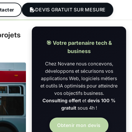
DEVIS GRATUIT SUR MESURE
tacter
projets
🎯 Votre partenaire tech &
business
Chez Novane nous concevons,
développons et sécurisons vos
applications Web, logiciels métiers
et outils IA optimisés pour atteindre
vos objectifs business.
Consulting offert
et
devis 100 %
gratuit
sous 4h !
Obtenir mon devis