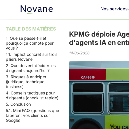
Nos services
TABLE DES MATIÈRES
KPMG déploie Agent
1. Que se passe‑t‑il et
d'agents IA en ent
pourquoi ça compte pour
vous ?
14/06/2026
1.1. Impact concret sur trois
piliers Novane
2. Que doivent décider les
dirigeants aujourd'hui ?
3. Risques à anticiper
(juridique, technique,
business)
4. Conseils tactiques pour
dirigeants (checklist rapide)
5. Conclusion
5.1. Mini FAQ (questions que
taperont vos clients sur
Google)