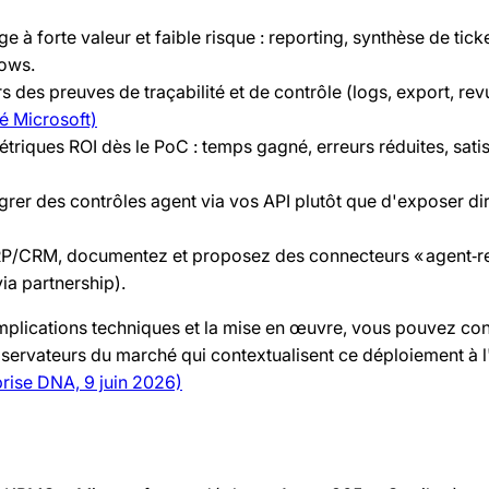
e à forte valeur et faible risque : reporting, synthèse de ticke
ows.
s des preuves de traçabilité et de contrôle (logs, export, rev
 Microsoft)
triques ROI dès le PoC : temps gagné, erreurs réduites, sati
égrer des contrôles agent via vos API plutôt que d'exposer d
ERP/CRM, documentez et proposez des connecteurs « agent‑r
via partnership).
 implications techniques et la mise en œuvre, vous pouvez con
bservateurs du marché qui contextualisent ce déploiement à l
prise DNA, 9 juin 2026)