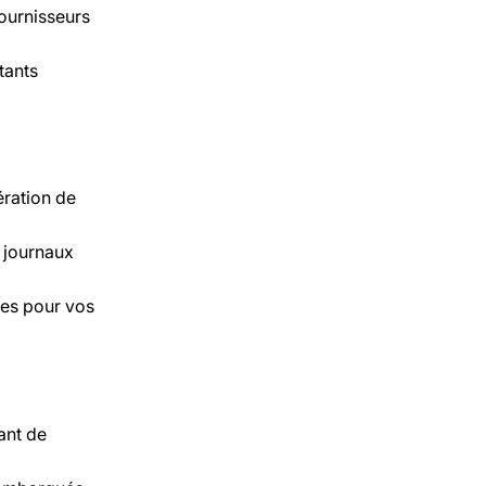
fournisseurs
tants
ération de
, journaux
res pour vos
tant de