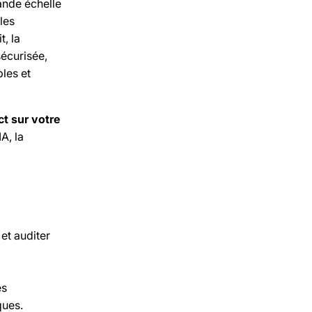
ande échelle
les
, la
sécurisée,
bles et
ct sur votre
A, la
et auditer
es
ques.