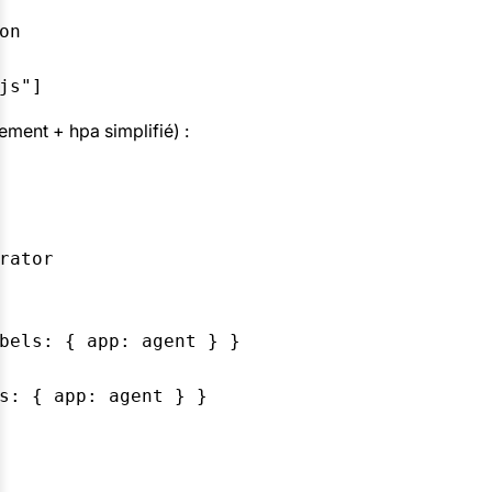
n

ment + hpa simplifié) :
rator

bels: { app: agent } }

s: { app: agent } }
