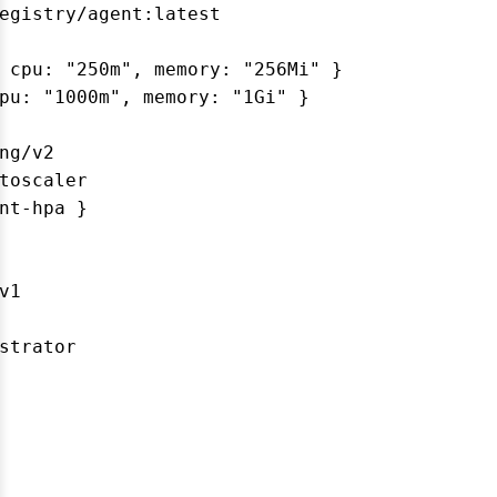
egistry/agent:latest

 cpu: "250m", memory: "256Mi" }

pu: "1000m", memory: "1Gi" }

ng/v2

toscaler

nt-hpa }

1

strator
