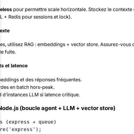
teless
pour permettre scale horizontale. Stockez le contexte 
 + Redis pour sessions et lock).
texte
s, utilisez RAG : embeddings + vector store. Assurez-vous qu
e fuite.
s et latence
eddings et des réponses fréquentes.
rdes en batch hors-peak.
d’instances LLM si latence critique.
Node.js (boucle agent + LLM + vector store)
s (express + queue)

re('express');
