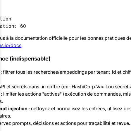
tion

s à la documentation officielle pour les bonnes pratiques de
es.io/docs
.
nce (indispensable)
: filtrer tous les recherches/embeddings par tenant_id et chi
API et secrets dans un coffre (ex : HashiCorp Vault ou secret
: limiter les actions "actives" (exécution de commandes, mis
s.
mpt injection
: nettoyez et normalisez les entrées, utilisez de
aires.
rvez prompts, décisions et actions pour traçabilité et revue.