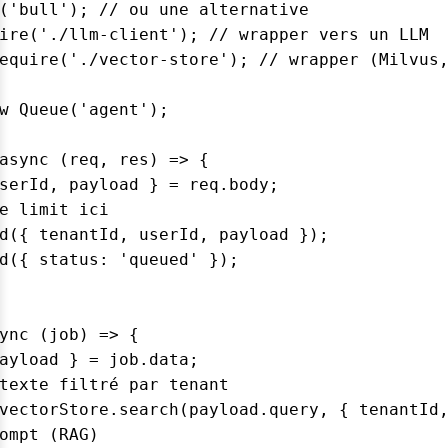
('bull'); // ou une alternative

ire('./llm-client'); // wrapper vers un LLM

equire('./vector-store'); // wrapper (Milvus,
w Queue('agent');

async (req, res) => {

serId, payload } = req.body;

e limit ici

d({ tenantId, userId, payload });

d({ status: 'queued' });

ync (job) => {

ayload } = job.data;

texte filtré par tenant

vectorStore.search(payload.query, { tenantId,
ompt (RAG)
