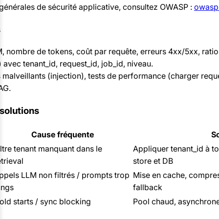
énérales de sécurité applicative, consultez OWASP :
owasp
s
, nombre de tokens, coût par requête, erreurs 4xx/5xx, ratio 
avec tenant_id, request_id, job_id, niveau.
 malveillants (injection), tests de performance (charger requ
AG.
 solutions
Cause fréquente
So
iltre tenant manquant dans le
Appliquer tenant_id à t
etrieval
store et DB
ppels LLM non filtrés / prompts trop
Mise en cache, compres
ongs
fallback
old starts / sync blocking
Pool chaud, asynchrone