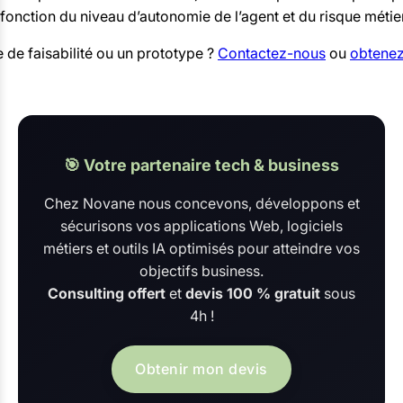
 fonction du niveau d’autonomie de l’agent et du risque métier
 de faisabilité ou un prototype ?
Contactez-nous
ou
obtenez
🎯 Votre partenaire tech & business
Chez Novane nous concevons, développons et
sécurisons vos applications Web, logiciels
métiers et outils IA optimisés pour atteindre vos
objectifs business.
Consulting offert
et
devis 100 % gratuit
sous
4h !
Obtenir mon devis