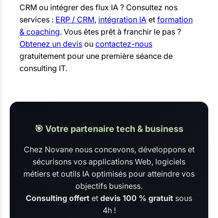
CRM ou intégrer des flux IA ? Consultez nos
services :
ERP / CRM
,
intégration IA
et
formation
& coaching
. Vous êtes prêt à franchir le pas ?
Obtenez un devis
ou
contactez-nous
gratuitement pour une première séance de
consulting IT.
🎯 Votre partenaire tech & business
Chez Novane nous concevons, développons et
sécurisons vos applications Web, logiciels
métiers et outils IA optimisés pour atteindre vos
objectifs business.
Consulting offert
et
devis 100 % gratuit
sous
4h !