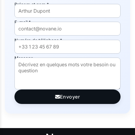
Prénom et nom *
E-mail *
Numéro de téléphone *
Message
Envoyer