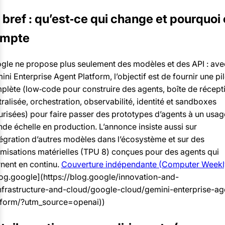
 bref : qu’est‑ce qui change et pourquoi
mpte
gle ne propose plus seulement des modèles et des API : ave
ni Enterprise Agent Platform, l’objectif est de fournir une pi
plète (low‑code pour construire des agents, boîte de récept
ralisée, orchestration, observabilité, identité et sandboxes
urisées) pour faire passer des prototypes d’agents à un usag
nde échelle en production. L’annonce insiste aussi sur
ntégration d’autres modèles dans l’écosystème et sur des
imisations matérielles (TPU 8) conçues pour des agents qui
rnent en continu.
Couverture indépendante (Computer Weekl
log.google](https://blog.google/innovation-and-
infrastructure-and-cloud/google-cloud/gemini-enterprise-ag
tform/?utm_source=openai))