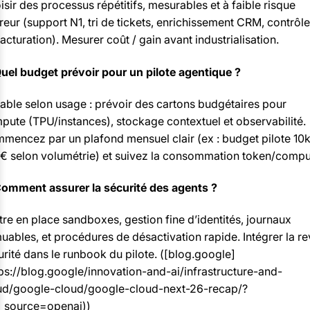
sir des processus répétitifs, mesurables et à faible risque
reur (support N1, tri de tickets, enrichissement CRM, contrôl
acturation). Mesurer coût / gain avant industrialisation.
Quel budget prévoir pour un pilote agentique ?
iable selon usage : prévoir des cartons budgétaires pour
pute (TPU/instances), stockage contextuel et observabilité.
mencez par un plafond mensuel clair (ex : budget pilote 10
€ selon volumétrie) et suivez la consommation token/compu
Comment assurer la sécurité des agents ?
tre en place sandboxes, gestion fine d’identités, journaux
uables, et procédures de désactivation rapide. Intégrer la r
urité dans le runbook du pilote. ([blog.google]
tps://blog.google/innovation-and-ai/infrastructure-and-
ud/google-cloud/google-cloud-next-26-recap/?
_source=openai))