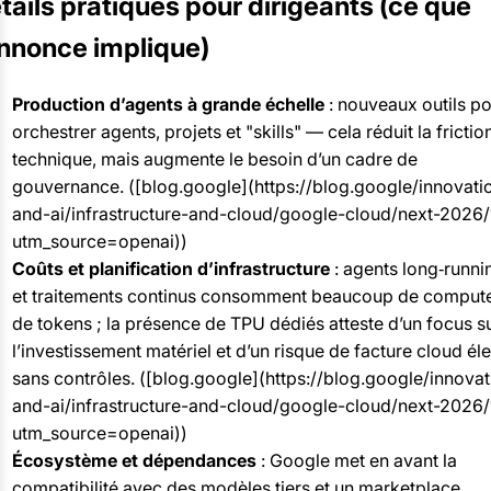
tails pratiques pour dirigeants (ce que
annonce implique)
Production d’agents à grande échelle
: nouveaux outils p
orchestrer agents, projets et "skills" — cela réduit la frictio
technique, mais augmente le besoin d’un cadre de
gouvernance. ([blog.google](https://blog.google/innovati
and-ai/infrastructure-and-cloud/google-cloud/next-2026/
utm_source=openai))
Coûts et planification d’infrastructure
: agents long‑runni
et traitements continus consomment beaucoup de compute
de tokens ; la présence de TPU dédiés atteste d’un focus s
l’investissement matériel et d’un risque de facture cloud él
sans contrôles. ([blog.google](https://blog.google/innovat
and-ai/infrastructure-and-cloud/google-cloud/next-2026/
utm_source=openai))
Écosystème et dépendances
: Google met en avant la
compatibilité avec des modèles tiers et un marketplace