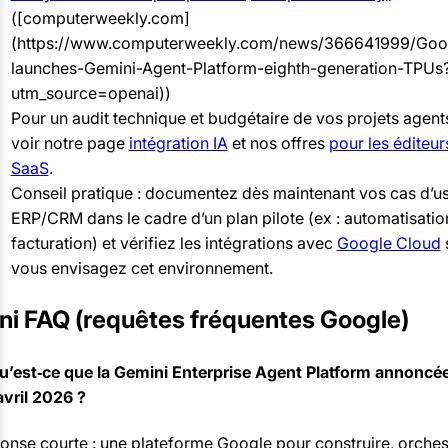
([computerweekly.com]
(https://www.computerweekly.com/news/366641999/Goo
launches-Gemini-Agent-Platform-eighth-generation-TPUs
utm_source=openai))
Pour un audit technique et budgétaire de vos projets agent
voir notre page
intégration IA
et nos offres
pour les éditeur
SaaS
.
Conseil pratique : documentez dès maintenant vos cas d’u
ERP/CRM dans le cadre d’un plan pilote (ex : automatisatio
facturation) et vérifiez les intégrations avec
Google Cloud
vous envisagez cet environnement.
ni FAQ (requêtes fréquentes Google)
Qu’est‑ce que la Gemini Enterprise Agent Platform annoncée
avril 2026 ?
onse courte : une plateforme Google pour construire, orchest