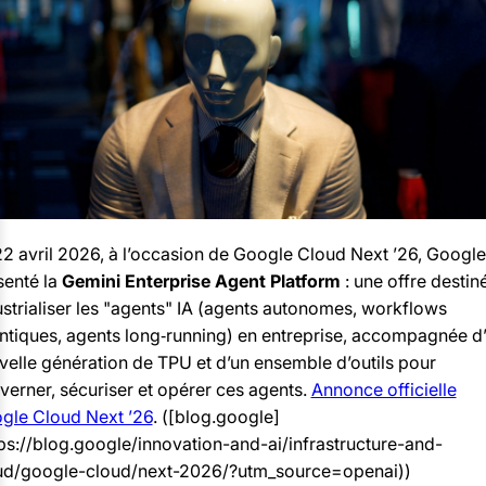
22 avril 2026, à l’occasion de Google Cloud Next ’26, Google
senté la
Gemini Enterprise Agent Platform
: une offre destin
ustrialiser les "agents" IA (agents autonomes, workflows
ntiques, agents long‑running) en entreprise, accompagnée d
velle génération de TPU et d’un ensemble d’outils pour
verner, sécuriser et opérer ces agents.
Annonce officielle
gle Cloud Next ’26
. ([blog.google]
tps://blog.google/innovation-and-ai/infrastructure-and-
ud/google-cloud/next-2026/?utm_source=openai))