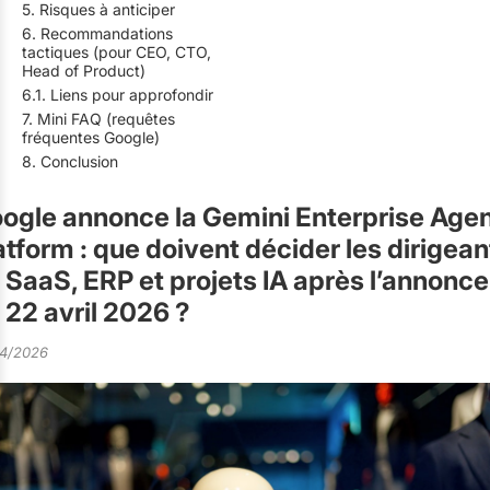
5. Risques à anticiper
6. Recommandations
tactiques (pour CEO, CTO,
Head of Product)
6.1. Liens pour approfondir
7. Mini FAQ (requêtes
fréquentes Google)
8. Conclusion
ogle annonce la Gemini Enterprise Age
atform : que doivent décider les dirigean
 SaaS, ERP et projets IA après l’annonce
 22 avril 2026 ?
4/2026