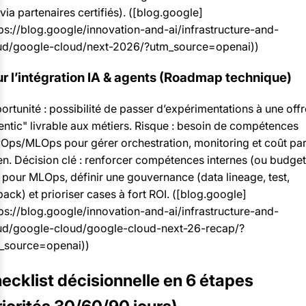
via partenaires certifiés). ([blog.google]
tps://blog.google/innovation-and-ai/infrastructure-and-
ud/google-cloud/next-2026/?utm_source=openai))
r l’intégration IA & agents (Roadmap technique)
rtunité : possibilité de passer d’expérimentations à une offr
entic" livrable aux métiers. Risque : besoin de compétences
Ops/MLOps pour gérer orchestration, monitoring et coût pa
en. Décision clé : renforcer compétences internes (ou budget
) pour MLOps, définir une gouvernance (data lineage, test,
back) et prioriser cases à fort ROI. ([blog.google]
tps://blog.google/innovation-and-ai/infrastructure-and-
ud/google-cloud/google-cloud-next-26-recap/?
_source=openai))
ecklist décisionnelle en 6 étapes