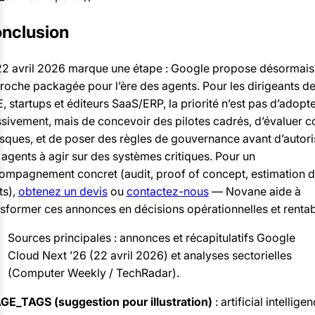
nclusion
22 avril 2026 marque une étape : Google propose désormais
roche packagée pour l’ère des agents. Pour les dirigeants d
 startups et éditeurs SaaS/ERP, la priorité n’est pas d’adopt
sivement, mais de concevoir des pilotes cadrés, d’évaluer c
risques, et de poser des règles de gouvernance avant d’autori
 agents à agir sur des systèmes critiques. Pour un
ompagnement concret (audit, proof of concept, estimation 
ts),
obtenez un devis
ou
contactez-nous
— Novane aide à
nsformer ces annonces en décisions opérationnelles et rentab
Sources principales : annonces et récapitulatifs Google
Cloud Next ’26 (22 avril 2026) et analyses sectorielles
(Computer Weekly / TechRadar).
GE_TAGS (suggestion pour illustration)
: artificial intelligen