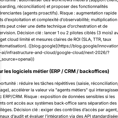
oarding, réconciliation) et proposer des fonctionnalités
férenciantes (agents proactifs). Risque : augmentation rapide
s d’exploitation et complexité d’observabilité; multiplication
nts peut créer une dette technique d’orchestration et de
rvision. Décision clé : lancer 1 ou 2 pilotes ciblés (3 mois) a
get cloud limité et mesures claires de ROI (SLA, TTR, taux
utomatisation). ([blog.google](https://blog.google/innovatio
-ai/infrastructure-and-cloud/google-cloud/next-2026/?
_source=openai))
r les logiciels métier (ERP / CRM / backoffices)
rtunité : réduire les tâches répétitives (saisie, réconciliation
age), accélérer la valeur via "agents métiers" qui interagisse
c ERP/CRM. Risque : exposition de données sensibles si les
nts ont accès aux systèmes back‑office sans séparation des
ilèges. Décision clé : exiger des contrôles d’accès par agent,
naux d’audit et évaluer l’intégration via des API standardisée