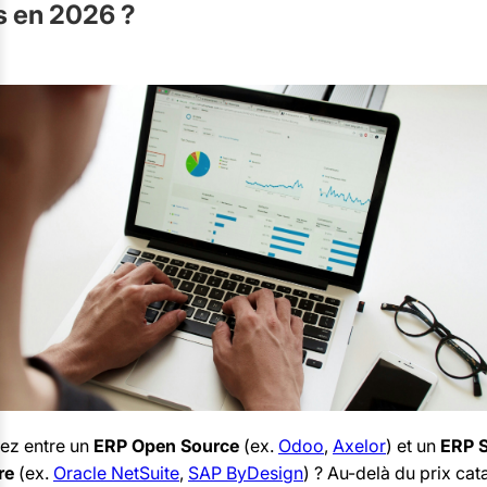
 en 2026 ?
tez entre un
ERP Open Source
(ex.
Odoo
,
Axelor
) et un
ERP 
re
(ex.
Oracle NetSuite
,
SAP ByDesign
) ? Au-delà du prix cat