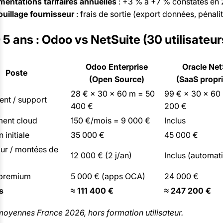
entations tarifaires annuelles
: +3 % à +7 % constatés en 
ouillage fournisseur
: frais de sortie (export données, pénalit
 5 ans : Odoo vs NetSuite (30 utilisateur
Odoo Enterprise
Oracle Net
Poste
(Open Source)
(SaaS propri
28 € × 30 × 60 m = 50
99 € × 30 × 60
nt / support
400 €
200 €
ent cloud
150 €/mois = 9 000 €
Inclus
 initiale
35 000 €
45 000 €
our / montées de
12 000 € (2 j/an)
Inclus (automat
premium
5 000 € (apps OCA)
24 000 €
s
≈ 111 400 €
≈ 247 200 €
oyennes France 2026, hors formation utilisateur.