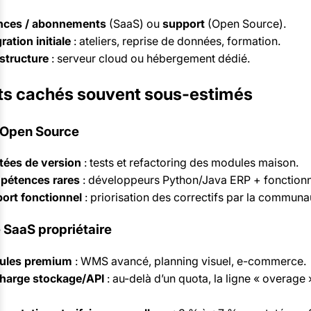
nces / abonnements
(SaaS) ou
support
(Open Source).
ration initiale
: ateliers, reprise de données, formation.
astructure
: serveur cloud ou hébergement dédié.
ts cachés souvent sous-estimés
 Open Source
ées de version
: tests et refactoring des modules maison.
étences rares
: développeurs Python/Java ERP + fonctionn
ort fonctionnel
: priorisation des correctifs par la communa
 SaaS propriétaire
ules premium
: WMS avancé, planning visuel, e-commerce.
harge stockage/API
: au-delà d’un quota, la ligne « overage