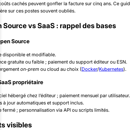
coûts cachés peuvent gonfler la facture sur cinq ans. Ce gu
mière sur ces postes souvent oubliés.
n Source vs SaaS : rappel des bases
Open Source
 disponible et modifiable.
nce gratuite ou faible ; paiement du support éditeur ou ESN.
ergement
on-prem
ou cloud au choix (
Docker
/
Kubernetes
).
SaaS propriétaire
ciel hébergé chez l’éditeur ; paiement mensuel par utilisateur.
s à jour automatiques et support inclus.
 fermé ; personnalisation via API ou scripts limités.
ts visibles