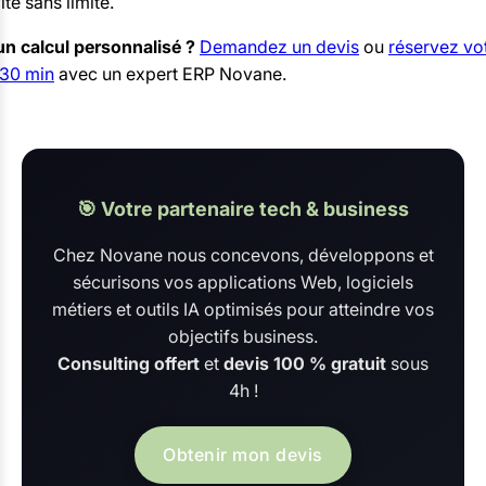
ité sans limite.
un calcul personnalisé ?
Demandez un devis
ou
réservez vot
 30 min
avec un expert ERP Novane.
🎯 Votre partenaire tech & business
Chez Novane nous concevons, développons et
sécurisons vos applications Web, logiciels
métiers et outils IA optimisés pour atteindre vos
objectifs business.
Consulting offert
et
devis 100 % gratuit
sous
4h !
Obtenir mon devis