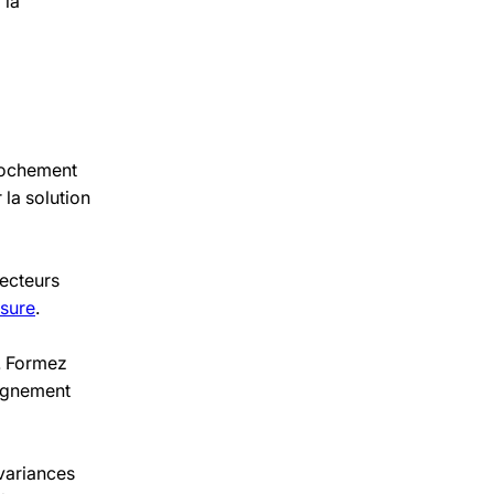
 la
prochement
 la solution
necteurs
sure
.
. Formez
pagnement
variances