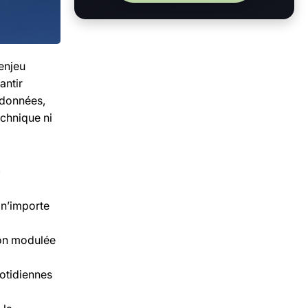
enjeu
antir
 données,
echnique ni
e
 n’importe
ion modulée
otidiennes