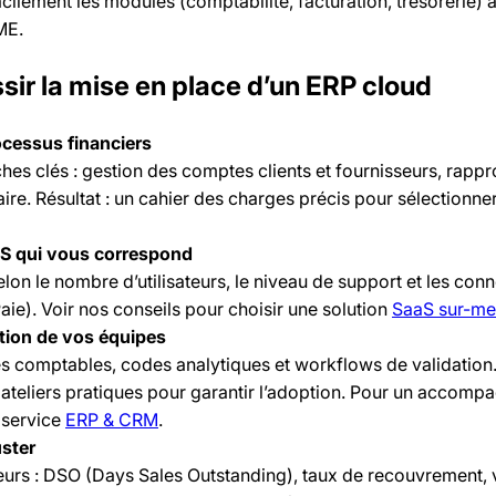
cilement les modules (comptabilité, facturation, trésorerie) à
ME.
sir la mise en place d’un ERP cloud
ocessus financiers
âches clés : gestion des comptes clients et fournisseurs, rap
ire. Résultat : un cahier des charges précis pour sélectionner
aS qui vous correspond
lon le nombre d’utilisateurs, le niveau de support et les con
aie). Voir nos conseils pour choisir une solution
SaaS sur-me
tion de vos équipes
s comptables, codes analytiques et workflows de validation
 ateliers pratiques pour garantir l’adoption. Pour un accom
 service
ERP & CRM
.
uster
eurs : DSO (Days Sales Outstanding), taux de recouvrement, 