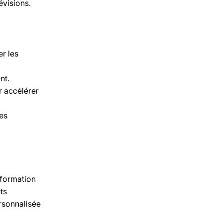
évisions.
er les
nt.
r accélérer
des
nformation
ûts
rsonnalisée