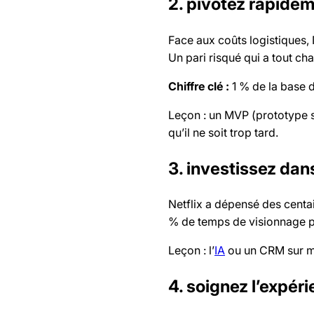
2. pivotez rapide
Face aux coûts logistiques, 
Un pari risqué qui a tout ch
Chiffre clé :
1 % de la base d’
Leçon : un MVP (prototype s
qu’il ne soit trop tard.
3. investissez dan
Netflix a dépensé des centa
% de temps de visionnage p
Leçon : l’
IA
ou un CRM sur m
4. soignez l’expéri