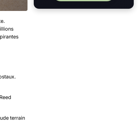
te.
llions
pirantes
postaux.
t Reed
ude terrain