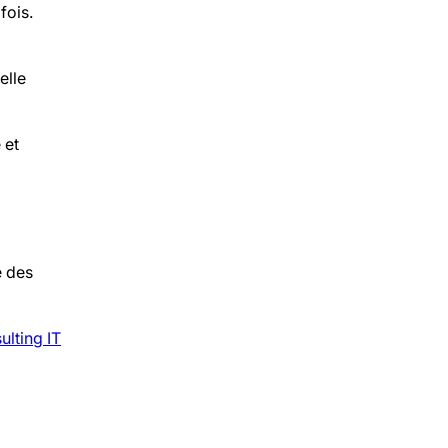
fois.
elle
 et
e des
ulting IT