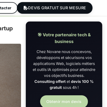
DEVIS GRATUIT SUR MESURE
tacter
tartup
🎯 Votre partenaire tech &
business
Chez Novane nous concevons,
développons et sécurisons vos
applications Web, logiciels métiers
et outils IA optimisés pour atteindre
vos objectifs business.
Consulting offert
et
devis 100 %
gratuit
sous 4h !
Obtenir mon devis