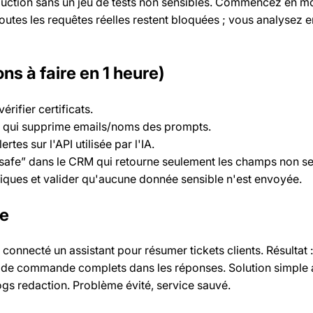
uction sans un jeu de tests non sensibles. Commencez en mod
toutes les requêtes réelles restent bloquées ; vous analysez en
ns à faire en 1 heure)
érifier certificats.
 qui supprime emails/noms des prompts.
rtes sur l'API utilisée par l'IA.
-safe” dans le CRM qui retourne seulement les champs non se
tiques et valider qu'aucune donnée sensible n'est envoyée.
le
nnecté un assistant pour résumer tickets clients. Résultat : 
 de commande complets dans les réponses. Solution simple 
s redaction. Problème évité, service sauvé.