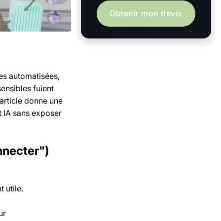
Obtenir mon devis
hes automatisées,
ensibles fuient
 article donne une
t IA sans exposer
nnecter")
 utile.
ur