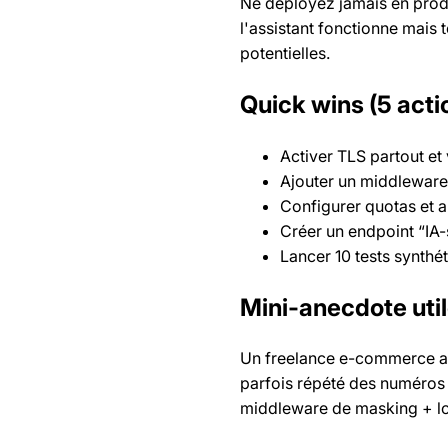
Ne déployez jamais en prod
l'assistant fonctionne mais 
potentielles.
Quick wins (5 actio
Activer TLS partout et v
Ajouter un middleware
Configurer quotas et ale
Créer un endpoint “IA
Lancer 10 tests synthé
Mini-anecdote uti
Un freelance e-commerce a co
parfois répété des numéros
middleware de masking + log