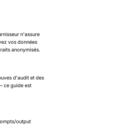
urnisseur n'assure
rvez vos données
raits anonymisés.
euves d'audit et des
— ce guide est
rompts/output
.