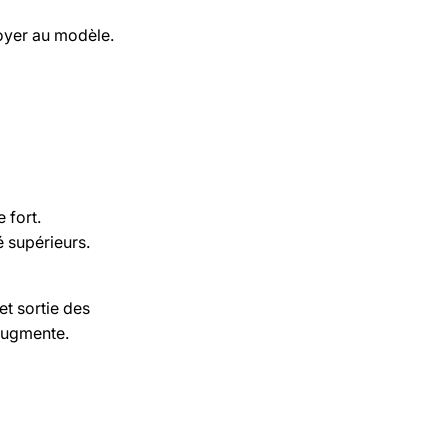
oyer au modèle.
 fort.
é supérieurs.
t sortie des
 augmente.