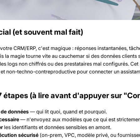
ial (et souvent mal fait)
r votre CRM/ERP, c'est magique : réponses instantanées, tâc
s la magie tourne vite au cauchemar si des données clients s
es logs non chiffrés ou des prestataires mal configurés. Cet
 et non-techno-contreproductive pour connecter un assistan
7 étapes (à lire avant d'appuyer sur "Co
x de données
— qui lit quoi, quand et pourquoi.
cessaire
— n'envoyez aux modèles que ce qui est strictement
er
les identifiants et données sensibles en amont.
écution sécurisé
(on-prem, VPC, modèle privé, ou fournisse