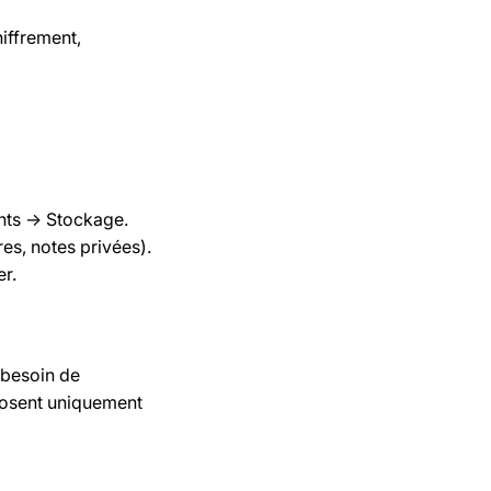
hiffrement,
nts -> Stockage.
es, notes privées).
er.
 besoin de
xposent uniquement