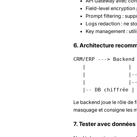
API Gateway avec cont
Field-level encryption 
Prompt filtering : sup
Logs redaction : ne st
Key management : utili
6. Architecture recom
CRM/ERP ---> Backend 
   |              |  
   |              |--
   |              |--
Le backend joue le rôle de fi
masquage et consigne les m
7. Tester avec données