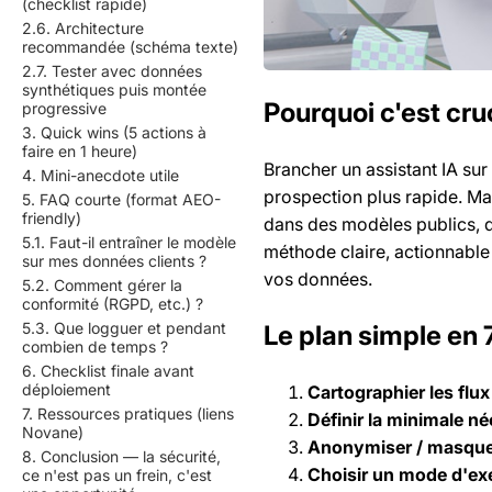
(checklist rapide)
2.6. Architecture
recommandée (schéma texte)
2.7. Tester avec données
synthétiques puis montée
Pourquoi c'est cruc
progressive
3. Quick wins (5 actions à
faire en 1 heure)
Brancher un assistant IA su
4. Mini-anecdote utile
prospection plus rapide. Mai
5. FAQ courte (format AEO-
friendly)
dans des modèles publics, d
5.1. Faut-il entraîner le modèle
méthode claire, actionnable
sur mes données clients ?
vos données.
5.2. Comment gérer la
conformité (RGPD, etc.) ?
5.3. Que logguer et pendant
Le plan simple en 
combien de temps ?
6. Checklist finale avant
déploiement
Cartographier les flu
7. Ressources pratiques (liens
Définir la minimale né
Novane)
Anonymiser / masqu
8. Conclusion — la sécurité,
Choisir un mode d'ex
ce n'est pas un frein, c'est