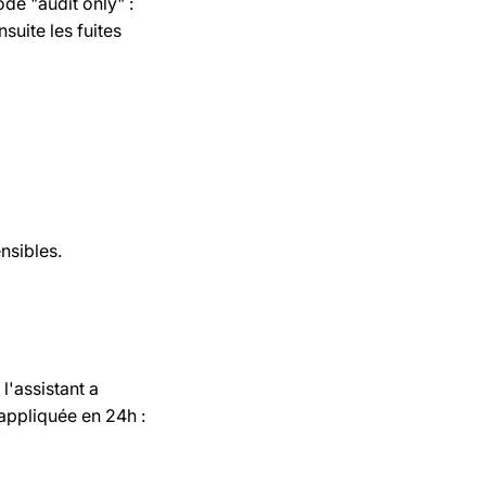
e "audit only" :
suite les fuites
nsibles.
l'assistant a
appliquée en 24h :