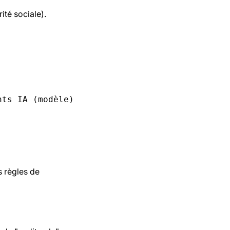
ité sociale).
ts IA (modèle)

s règles de