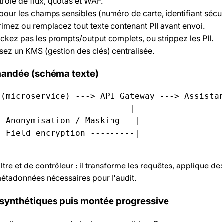
rôle de flux, quotas et WAF.
pour les champs sensibles (numéro de carte, identifiant sécur
primez ou remplacez tout texte contenant PII avant envoi.
ockez pas les prompts/output complets, ou strippez les PII.
sez un KMS (gestion des clés) centralisée.
mandée (schéma texte)
(microservice) ---> API Gateway ---> Assistan
                          |

 Anonymisation / Masking --|

 Field encryption ---------|

ltre et de contrôleur : il transforme les requêtes, applique de
étadonnées nécessaires pour l'audit.
 synthétiques puis montée progressive