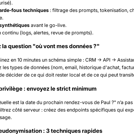
risé).
garde-fous techniques
: filtrage des prompts, tokenisation, c
e.
synthétiques
avant le go-live.
 continu (logs, alertes, revue de prompts).
z la question "où vont mes données ?"
inez en 10 minutes un schéma simple : CRM -> API -> Assista
 les types de données (nom, email, historique d'achat, factur
décider de ce qui doit rester local et de ce qui peut transit
privilège : envoyez le strict minimum
Quelle est la date du prochain rendez-vous de Paul ?" n’a pas
 Filtrez côté serveur : créez des endpoints spécifiques qui e
usage.
eudonymisation : 3 techniques rapides