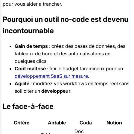
pour vous aider à trancher.
Pourquoi un outil no-code est devenu
incontournable
Gain de temps
: créez des bases de données, des
tableaux de bord et des automatisations en
quelques clics.
Coût maîtrisé
: fini le budget faramineux pour un
développement SaaS sur mesure
.
Agilité
: modifiez vos workflows en temps réel sans
solliciter un
développeur
.
Le face-à-face
Critère
Airtable
Coda
Notion
Doc