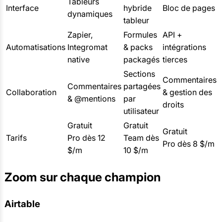
Tableurs
Interface
hybride
Bloc de pages
dynamiques
tableur
Zapier,
Formules
API +
Automatisations
Integromat
& packs
intégrations
native
packagés
tierces
Sections
Commentaires
Commentaires
partagées
Collaboration
& gestion des
& @mentions
par
droits
utilisateur
Gratuit
Gratuit
Gratuit
Tarifs
Pro dès 12
Team dès
Pro dès 8 $/m
$/m
10 $/m
Zoom sur chaque champion
Airtable