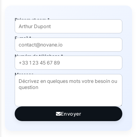
Prénom et nom *
E-mail *
Numéro de téléphone *
Message
Envoyer