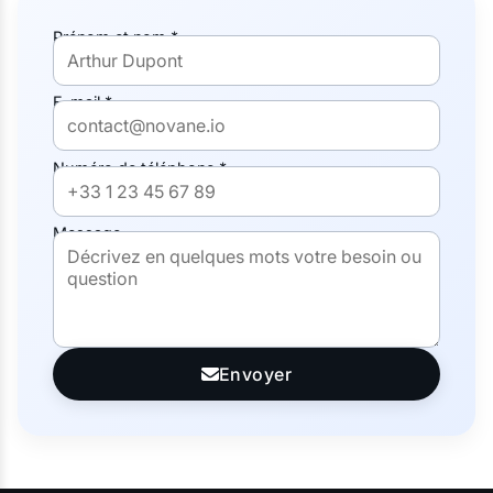
Prénom et nom *
E-mail *
Numéro de téléphone *
Message
Envoyer