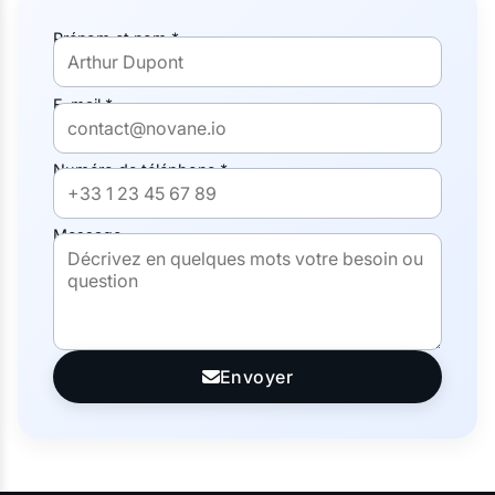
Prénom et nom *
E-mail *
Numéro de téléphone *
Message
Envoyer