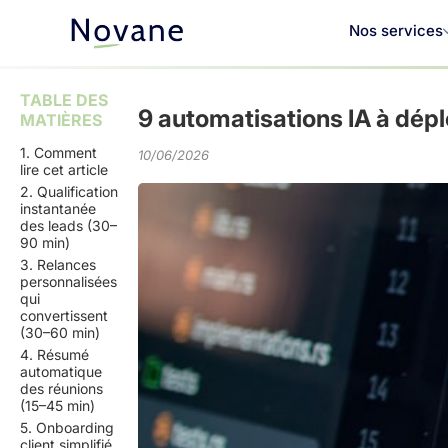
Nos services
TABLE DES
9 automatisations IA à dép
MATIÈRES
1. Comment
10/06/2026
lire cet article
2. Qualification
instantanée
des leads (30–
90 min)
3. Relances
personnalisées
qui
convertissent
(30–60 min)
4. Résumé
automatique
des réunions
(15–45 min)
5. Onboarding
client simplifié