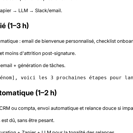
+ Zapier → LLM → Slack/email.
ié (1–3 h)
atique : email de bienvenue personnalisé, checklist onboardi
t moins d'attrition post-signature.
email + génération de tâches.
énom], voici les 3 prochaines étapes pour la
utomatique (1–2 h)
 CRM ou compta, envoi automatique et relance douce si impay
 est dû, sans être pesant.
ration + Zapier + LLM pour la tonalité des relances.