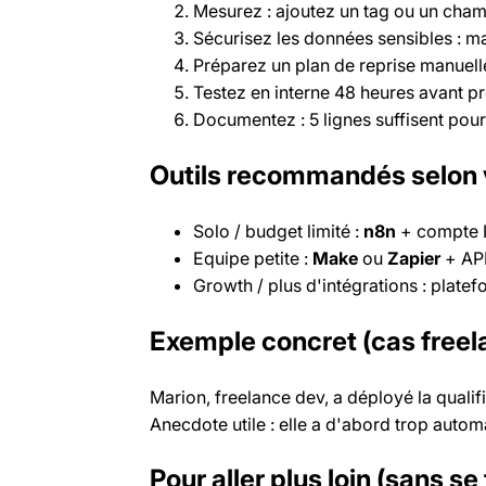
Mesurez : ajoutez un tag ou un cham
Sécurisez les données sensibles : m
Préparez un plan de reprise manuelle
Testez en interne 48 heures avant p
Documentez : 5 lignes suffisent pou
Outils recommandés selon 
Solo / budget limité :
n8n
+ compte 
Equipe petite :
Make
ou
Zapier
+ AP
Growth / plus d'intégrations : platef
Exemple concret (cas freel
Marion, freelance dev, a déployé la quali
Anecdote utile : elle a d'abord trop autom
Pour aller plus loin (sans s