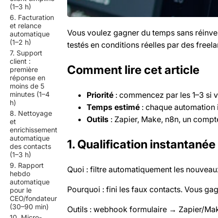
(1–3 h)
6. Facturation
et relance
Vous voulez gagner du temps sans réinvent
automatique
(1–2 h)
testés en conditions réelles par des freel
7. Support
client :
Comment lire cet article
première
réponse en
moins de 5
Priorité
: commencez par les 1–3 si v
minutes (1–4
h)
Temps estimé
: chaque automation i
8. Nettoyage
Outils
: Zapier, Make, n8n, un compt
et
enrichissement
automatique
1. Qualification instantané
des contacts
(1–3 h)
9. Rapport
Quoi : filtre automatiquement les nouveaux
hebdo
automatique
Pourquoi : fini les faux contacts. Vous g
pour le
CEO/fondateur
(30–90 min)
Outils : webhook formulaire → Zapier/M
10. Micro-