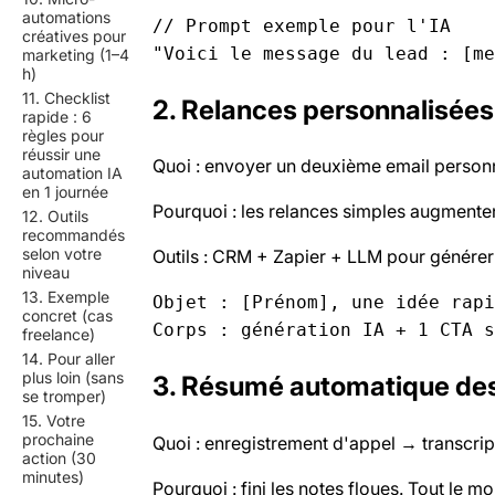
automations
// Prompt exemple pour l'IA

créatives pour
marketing (1–4
h)
11. Checklist
2. Relances personnalisées
rapide : 6
règles pour
réussir une
Quoi : envoyer un deuxième email personna
automation IA
en 1 journée
Pourquoi : les relances simples augmenten
12. Outils
recommandés
selon votre
Outils : CRM + Zapier + LLM pour générer 
niveau
13. Exemple
Objet : [Prénom], une idée rapi
concret (cas
freelance)
14. Pour aller
plus loin (sans
3. Résumé automatique des
se tromper)
15. Votre
prochaine
Quoi : enregistrement d'appel → transcri
action (30
minutes)
Pourquoi : fini les notes floues. Tout le mo