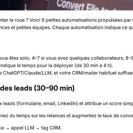
er la roue ? Voici 9 petites automatisations propulsées par l
ances et petites équipes. Chaque automatisation indique ce qu’
ous êtes solo; 4–7 si vous avez quelques collaborateurs; 8–
ndique le temps pour la déployer (de 30 min à 4 h).
e ChatGPT/Claude/LLM, et votre CRM/mailer habituel suffise
e des leads (30–90 min)
 leads (formulaire, email, LinkedIn) et attribue un score si
agnez du temps sur les relances et augmentez le taux de conve
ake → appel LLM → tag CRM.