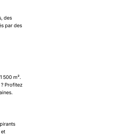
s, des
és par des
 1 500 m².
? Profitez
aines.
pirants
et