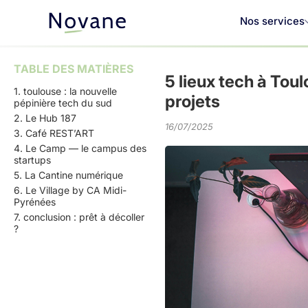
Nos services
TABLE DES MATIÈRES
5 lieux tech à Tou
1. toulouse : la nouvelle
projets
pépinière tech du sud
2. Le Hub 187
16/07/2025
3. Café REST’ART
4. Le Camp — le campus des
startups
5. La Cantine numérique
6. Le Village by CA Midi-
Pyrénées
7. conclusion : prêt à décoller
?