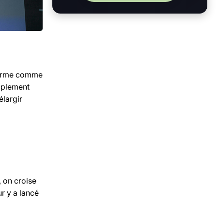
affirme comme
mplement
élargir
, on croise
r y a lancé