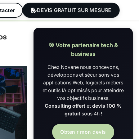
DEVIS GRATUIT SUR MESURE
tacter
os
🎯 Votre partenaire tech &
business
Chez Novane nous concevons,
développons et sécurisons vos
applications Web, logiciels métiers
et outils IA optimisés pour atteindre
vos objectifs business.
Consulting offert
et
devis 100 %
gratuit
sous 4h !
Obtenir mon devis