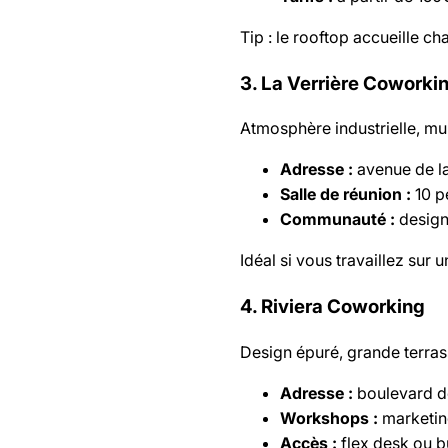
Tip : le rooftop accueille c
3. La Verrière Coworki
Atmosphère industrielle, mur
Adresse :
avenue de la
Salle de réunion :
10 p
Communauté :
design
Idéal si vous travaillez sur 
4. Riviera Coworking
Design épuré, grande terrass
Adresse :
boulevard d
Workshops :
marketin
Accès :
flex desk ou b