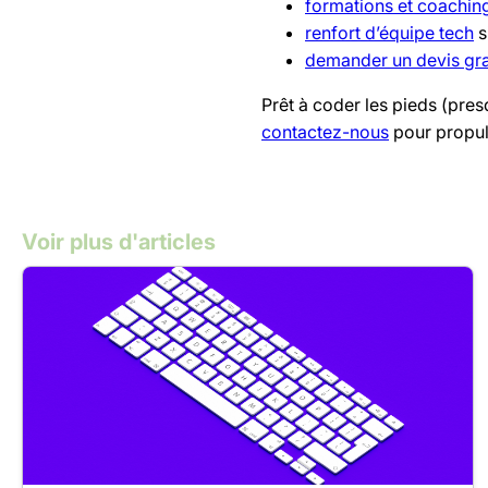
formations et coachin
renfort d’équipe tech
s
demander un devis gra
Prêt à coder les pieds (pre
contactez-nous
pour propuls
Voir plus d'articles