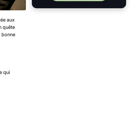
vée aux
en quête
et bonne
e qui