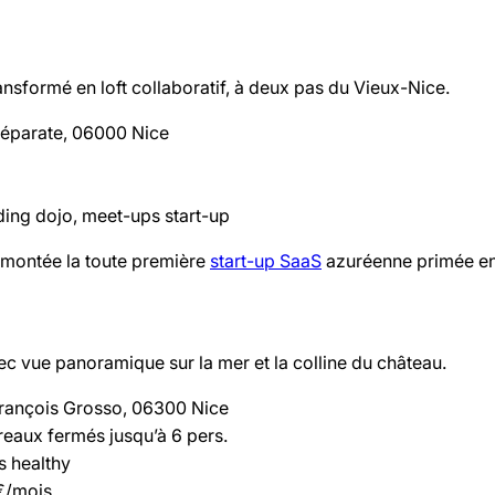
ransformé en loft collaboratif, à deux pas du Vieux-Nice.
Réparate, 06000 Nice
ing dojo, meet-ups start-up
t montée la toute première
start-up SaaS
azuréenne primée en
 vue panoramique sur la mer et la colline du château.
rançois Grosso, 06300 Nice
eaux fermés jusqu’à 6 pers.
s healthy
0€/mois