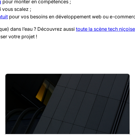
g
pour monter en compétences ;
i vous scalez ;
tuit
pour vos besoins en développement web ou e-commerc
sque) dans l’eau ? Découvrez aussi
toute la scène tech niçoise
er votre projet !