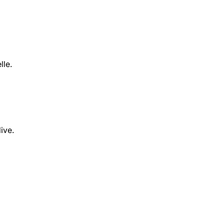
lle.
ive.