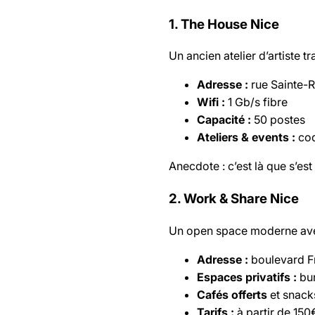
1. The House Nice
Un ancien atelier d’artiste t
Adresse :
rue Sainte-
Wifi :
1 Gb/s fibre
Capacité :
50 postes
Ateliers & events :
cod
Anecdote : c’est là que s’es
2. Work & Share Nice
Un open space moderne avec
Adresse :
boulevard F
Espaces privatifs :
bur
Cafés offerts
et snack
Tarifs :
à partir de 15