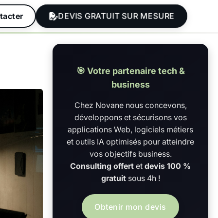
DEVIS GRATUIT SUR MESURE
tacter
🎯 Votre partenaire tech &
business
Chez Novane nous concevons,
développons et sécurisons vos
applications Web, logiciels métiers
et outils IA optimisés pour atteindre
vos objectifs business.
Consulting offert
et
devis 100 %
gratuit
sous 4h !
Obtenir mon devis