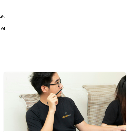
e.
et