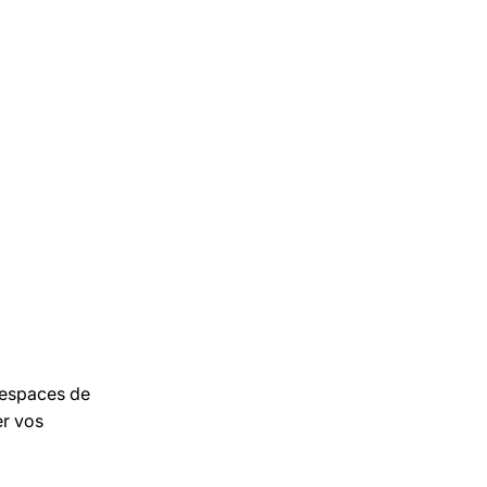
s espaces de
er vos